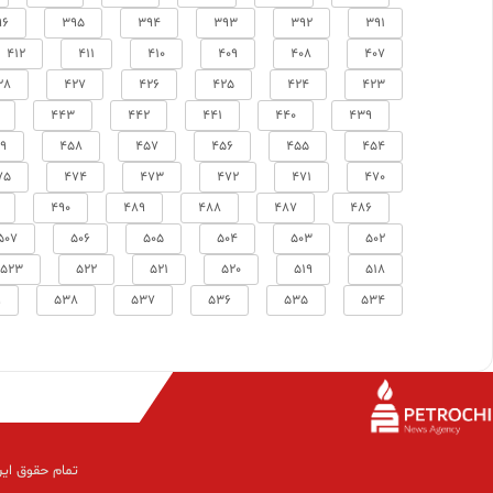
96
395
394
393
392
391
412
411
410
409
408
407
28
427
426
425
424
423
443
442
441
440
439
9
458
457
456
455
454
75
474
473
472
471
470
490
489
488
487
486
507
506
505
504
503
502
523
522
521
520
519
518
9
538
537
536
535
534
تمام حقوق این