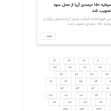
افزایش سرمایه 150 درصدی آریا از محل سود
 تصویب شد
 فوق‌العاده شرکت پلیمر آریاساسول برگزار و
دی مصوب شد.
ادامه ...
14
13
12
11
32
31
30
29
49
48
47
46
67
66
65
64
84
83
82
81
102
101
100
99
119
118
117
116
135
134
133