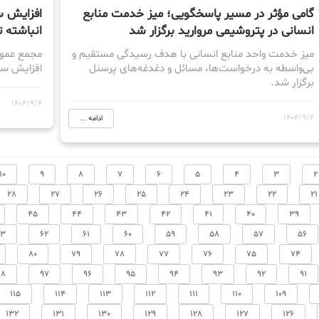
گامی مؤثر در مسیر پاسخگویی؛ میز خدمت منابع
انسانی در پتروشیمی مروارید برگزار شد
انباشته
میز خدمت واحد منابع انسانی با هدف رسیدگی مستقیم و
مجمع عمومی
بی‌واسطه به درخواست‌ها، مسائل و دغدغه‌های پرسنل
افزایش سرمایه 150 درص
برگزار شد.
1404/9/4
1404/9/4
ادامه ...
10
9
8
7
6
5
4
3
2
28
27
26
25
24
23
22
21
45
44
43
42
41
40
39
63
62
61
60
59
58
57
56
80
79
78
77
76
75
74
98
97
96
95
94
93
92
91
115
114
113
112
111
110
109
132
131
130
129
128
127
126