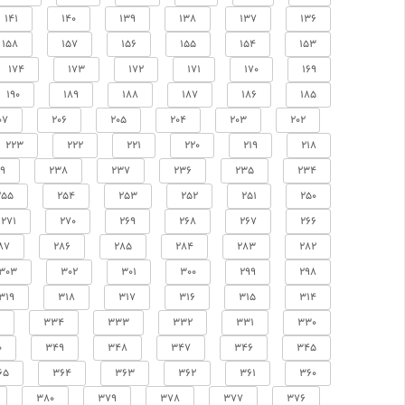
141
140
139
138
137
136
158
157
156
155
154
153
174
173
172
171
170
169
190
189
188
187
186
185
07
206
205
204
203
202
223
222
221
220
219
218
9
238
237
236
235
234
255
254
253
252
251
250
271
270
269
268
267
266
87
286
285
284
283
282
303
302
301
300
299
298
319
318
317
316
315
314
334
333
332
331
330
0
349
348
347
346
345
65
364
363
362
361
360
380
379
378
377
376