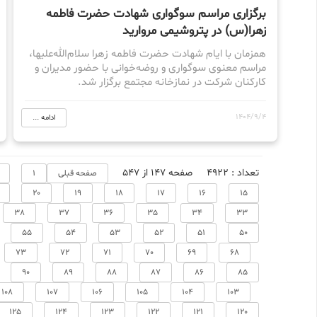
برگزاری مراسم سوگواری شهادت حضرت فاطمه
زهرا(س) در پتروشیمی مروارید
همزمان با ایام شهادت حضرت فاطمه زهرا سلام‌الله‌علیها،
مراسم معنوی سوگواری و روضه‌خوانی با حضور مدیران و
کارکنان شرکت در نمازخانه مجتمع برگزار شد.
1404/9/4
ادامه ...
تعداد : 4922
صفحه 147 از 547
صفحه قبلی
1
20
19
18
17
16
15
38
37
36
35
34
33
55
54
53
52
51
50
73
72
71
70
69
68
90
89
88
87
86
85
108
107
106
105
104
103
125
124
123
122
121
120