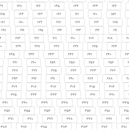
49
148
146
145
144
143
142
165
164
163
162
161
160
159
181
180
179
178
177
176
175
197
196
195
194
193
192
191
4
213
212
211
210
209
208
2
0
229
228
227
226
225
224
245
244
243
242
241
240
23
261
260
259
258
257
256
277
276
275
274
273
272
293
292
291
290
289
288
2
309
308
307
306
305
304
325
324
323
322
321
320
341
340
339
338
337
336
335
356
355
354
353
352
351
35
371
370
369
368
367
366
3
387
386
385
384
383
382
381