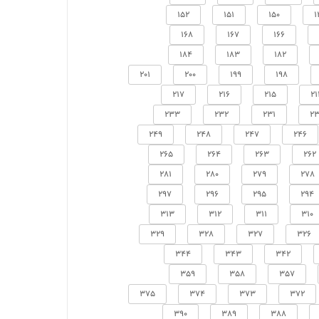
152
151
150
1
168
167
166
184
183
182
201
200
199
198
217
216
215
21
233
232
231
23
249
248
247
246
265
264
263
262
281
280
279
278
297
296
295
294
313
312
311
310
329
328
327
326
344
343
342
359
358
357
375
374
373
372
390
389
388