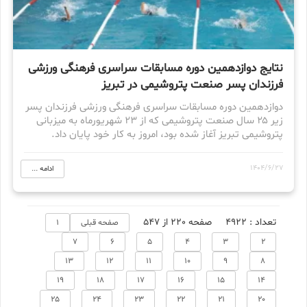
نتایج دوازدهمین دوره مسابقات سراسری فرهنگی ورزشی
فرزندان پسر صنعت پتروشیمی در تبریز
دوازدهمین دوره مسابقات سراسری فرهنگی ورزشی فرزندان پسر
زیر ۲۵ سال صنعت پتروشیمی که از ۲۳ شهریورماه به میزبانی
پتروشیمی تبریز آغاز شده بود، امروز به کار خود پایان داد.
1404/6/27
ادامه ...
تعداد : 4922
صفحه 220 از 547
صفحه قبلی
1
7
6
5
4
3
2
13
12
11
10
9
8
19
18
17
16
15
14
25
24
23
22
21
20