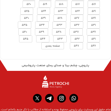
520
519
518
517
516
525
524
523
522
521
530
529
528
527
526
535
534
533
532
531
540
539
538
537
536
545
544
543
542
541
546
547
صفحه بعدی
پتروچی، چشم بینا و صدای رسای صنعت پتروشیمی
تمام حقوق این وبسایت برای پتروچی محفوظ بوده و استفاده از مطالب با ذکر منبع بلامانع است.