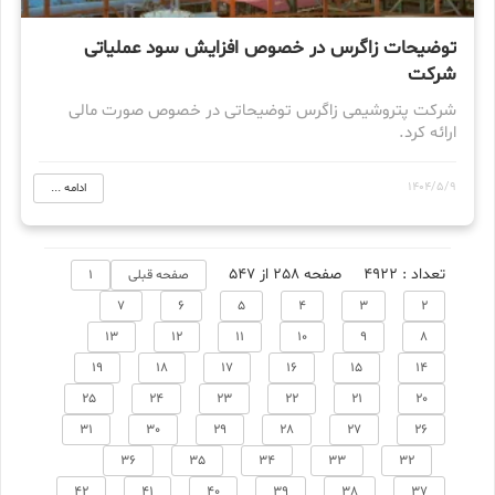
توضیحات زاگرس در خصوص افزایش سود عملیاتی
شرکت
شرکت پتروشیمی زاگرس توضیحاتی در خصوص صورت مالی
ارائه کرد.
1404/5/9
ادامه ...
تعداد : 4922
صفحه 258 از 547
صفحه قبلی
1
7
6
5
4
3
2
13
12
11
10
9
8
19
18
17
16
15
14
25
24
23
22
21
20
31
30
29
28
27
26
36
35
34
33
32
42
41
40
39
38
37