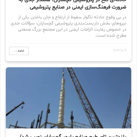
حادثه‌ای تلخ در پتروشیمی گچساران؛ هشدار جدی به
ضرورت فرهنگ‌سازی ایمنی در صنایع پتروشیمی
در پی وقوع حادثه ناگوار سقوط از ارتفاع و جان باختن یکی از
نیروهای بخش داربست‌بندی پتروشیمی گچساران، سؤالات جدی
در خصوص رعایت الزامات ایمنی در این مجتمع بزرگ صنعتی
مطرح شده است.
1404/5/9
ادامه ...