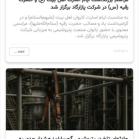
مراسم بزرگداشت ایام اسارت اهل بیت (ع) و حضرت
رقیه (س) در شرکت پازارگاد برگزار شد
به مناسبت ایام اسارت کاروان اهل بیت (علیهم‌السلام) و در
گرامیداشت یاد و مصائب حضرت رقیه (سلام‌الله‌علیها)، مراسمی
معنوی با حضور بانوان صنعت پتروشیمی به میزبانی شرکت
پتروشیمی پازارگاد برگزار شد.
1404/5/10
ادامه ...