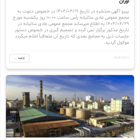
آوران
پیرو آگهی منتشره در تاریخ 1404/04/19 در خصوص دعوت به
مجمع عمومی عادی سالیانه راُس ساعت 10:00 روز یکشنبه مورخ
1404/04/29 به اطلاع میرساند مجمع عمومی عادی سالیانه در
تاریخ مذکور برگزار نمی گردد و تصمیم گیری در خصوص دستور
جلسات ذیل به مجامع بعدی که تاریخ آن متعاقباً اعلام میگردد
موکول گردید.
1404/4/28
ادامه ...