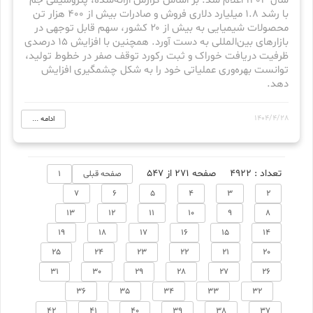
سال ۱۴۰۳ اعلام شد. بر اساس گزارش ارائه‌شده، پتروشیمی جم
با رشد ۱.۸ میلیارد دلاری فروش و صادرات بیش از ۴۰۰ هزار تن
محصولات شیمیایی به بیش از ۲۰ کشور، سهم قابل توجهی در
بازارهای بین‌المللی به دست آورد. همچنین با افزایش ۱۵ درصدی
ظرفیت دریافت خوراک و ثبت رکورد توقف صفر در خطوط تولید،
توانست بهره‌وری عملیاتی خود را به شکل چشمگیری افزایش
دهد.
1404/4/28
ادامه ...
تعداد : 4922
صفحه 271 از 547
صفحه قبلی
1
7
6
5
4
3
2
13
12
11
10
9
8
19
18
17
16
15
14
25
24
23
22
21
20
31
30
29
28
27
26
36
35
34
33
32
42
41
40
39
38
37