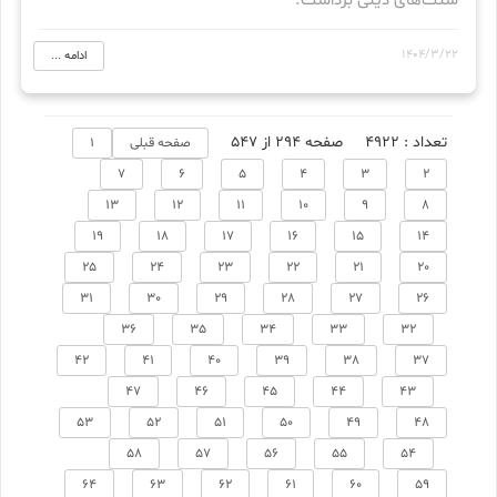
سنت‌های دینی برداشت.
1404/3/22
ادامه ...
تعداد : 4922
صفحه 294 از 547
صفحه قبلی
1
7
6
5
4
3
2
13
12
11
10
9
8
19
18
17
16
15
14
25
24
23
22
21
20
31
30
29
28
27
26
36
35
34
33
32
42
41
40
39
38
37
47
46
45
44
43
53
52
51
50
49
48
58
57
56
55
54
64
63
62
61
60
59