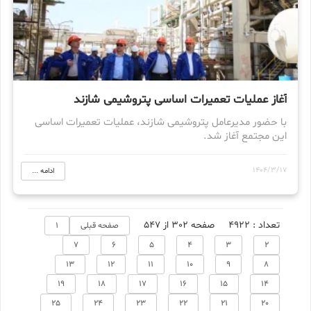
آغاز عملیات تعمیرات اساسی پتروشیمی شازند
با حضور مدیرعامل پتروشیمی شازند، عملیات تعمیرات اساسی
این مجتمع آغاز شد.
1404/3/17
ادامه ...
تعداد : 4922
صفحه 302 از 547
صفحه قبلی
1
7
6
5
4
3
2
13
12
11
10
9
8
19
18
17
16
15
14
25
24
23
22
21
20