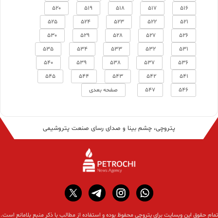
520
519
518
517
516
525
524
523
522
521
530
529
528
527
526
535
534
533
532
531
540
539
538
537
536
545
544
543
542
541
546
547
صفحه بعدی
پتروچی، چشم بینا و صدای رسای صنعت پتروشیمی
تمام حقوق این وبسایت برای پتروچی محفوظ بوده و استفاده از مطالب با ذکر منبع بلامانع است.