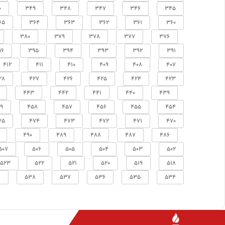
0
349
348
347
346
345
65
364
363
362
361
360
380
379
378
377
376
96
395
394
393
392
391
412
411
410
409
408
407
28
427
426
425
424
423
443
442
441
440
439
9
458
457
456
455
454
75
474
473
472
471
470
490
489
488
487
486
507
506
505
504
503
502
523
522
521
520
519
518
9
538
537
536
535
534