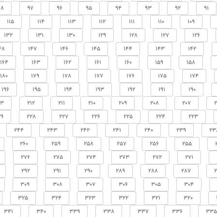
98
97
96
95
94
93
92
91
115
114
113
112
111
110
109
132
131
130
129
128
127
126
48
147
146
145
144
143
142
164
163
162
161
160
159
158
180
179
178
177
176
175
174
196
195
194
193
192
191
190
13
212
211
210
209
208
207
2
29
228
227
226
225
224
223
244
243
242
241
240
239
23
260
259
258
257
256
255
276
275
274
273
272
271
292
291
290
289
288
287
309
308
307
306
305
304
325
324
323
322
321
320
341
340
339
338
337
336
335