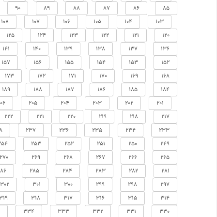
90
89
88
87
86
85
108
107
106
105
104
103
125
124
123
122
121
120
141
140
139
138
137
136
157
156
155
154
153
152
173
172
171
170
169
168
189
188
187
186
185
184
06
205
204
203
202
201
222
221
220
219
218
217
8
237
236
235
234
233
254
253
252
251
250
249
270
269
268
267
266
265
286
285
284
283
282
281
302
301
300
299
298
297
319
318
317
316
315
314
334
333
332
331
330