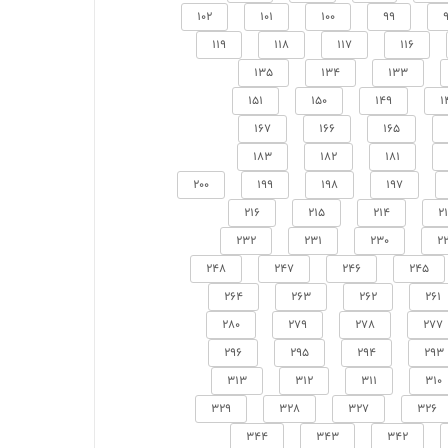
102
101
100
99
119
118
117
116
135
134
133
151
150
149
1
167
166
165
183
182
181
200
199
198
197
216
215
214
2
232
231
230
2
248
247
246
245
264
263
262
261
280
279
278
277
296
295
294
293
313
312
311
310
329
328
327
326
344
343
342