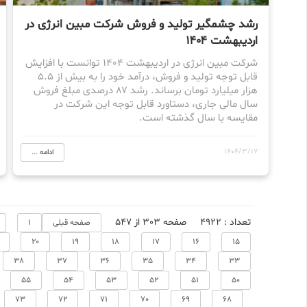
رشد چشمگیر تولید و فروش شرکت مبین انرژی در
اردیبهشت ۱۴۰۴
شرکت مبین انرژی در اردیبهشت ۱۴۰۴ توانست با افزایش
قابل توجه تولید و فروش، درآمد خود را به بیش از ۵.۵
هزار میلیارد تومان برساند. رشد ۸۷ درصدی مبلغ فروش
سال مالی جاری، دستاورد قابل توجه این شرکت در
مقایسه با سال گذشته است.
1404/3/17
ادامه ...
تعداد : 4922
صفحه 303 از 547
صفحه قبلی
1
20
19
18
17
16
15
38
37
36
35
34
33
55
54
53
52
51
50
73
72
71
70
69
68