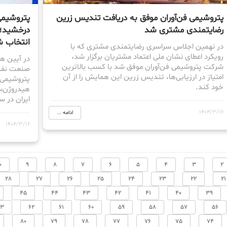
پتروشیمی فن‌آوران موفق به دریافت تندیس زرین
پتروشیمی 
رضایتمندی مشتری شد
انتخاب 
در نهمین اجلاس سراسری رضایتمندی مشتری که با
رویکرد اعطای نشان ملی اعتماد مشتریان برگزار شد،
در آیین هف
شرکت پتروشیمی فن‌آوران موفق شد با کسب بالاترین
صنعت نفت،
امتیاز در ارزیابی‌ها، تندیس زرین این همایش را از آن
پتروشیمی ف
خود کند.
هیدروژن‌س
ایران در سال ۱۴۰۳» را به د
1404/3/16
ادامه ...
1404/3/16
0
9
8
7
6
5
4
3
2
28
27
26
25
24
23
22
21
45
44
43
42
41
40
39
63
62
61
60
59
58
57
56
80
79
78
77
76
75
74