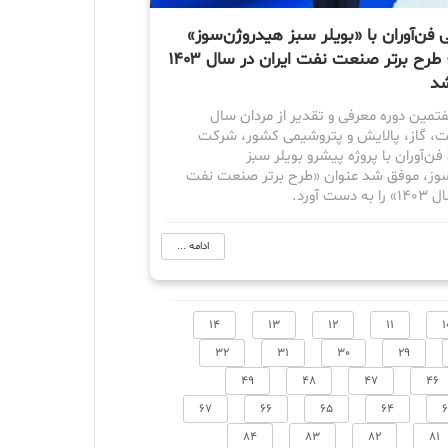
فن‌آوران با «بویلر سبز هیدروژن‌سوز»
درخشید؛ طرح برتر صنعت نفت ایران در سال ۱۴۰۳
شد
تمین دوره معرفی و تقدیر از مردان سال
 گاز، پالایش و پتروشیمی کشور، شرکت
ن‌آوران با پروژه پیشرو بویلر سبز
وز، موفق شد عنوان «طرح برتر صنعت نفت
ست آورد.
ادامه ...
14
13
12
11
1
32
31
30
29
49
48
47
46
67
66
65
64
84
83
82
81