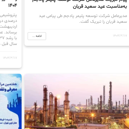
۱۴۰۴
به‌مناسبت عید سعید قربان
مدیرعامل شرکت توسعه پلیمر پادجم طی پیامی عید
درصدی درآ
سعید قربان را تبریک گفت.
برساند. ع
1404/3/17
ادامه ...
سال قبل ه
1404/3/17