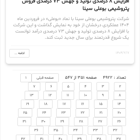
افزایش ۸ درصدی تولید و جهش ۷۳ درصدی فروش
پتروشیمی بوعلی سینا
شرکت پتروشیمی بوعلی سینا با نماد «بوعلی» در فروردین ماه
۱۴۰۴ عملکردی درخشان از خود به نمایش گذاشت و این شرکت
با افزایش ۸ درصدی تولید و جهش ۷۳ درصدی درآمد توانست
یک شروع قدرتمند برای سال جدید ثبت کند.
1404/2/7
ادامه ...
تعداد : 4922
صفحه 351 از 547
صفحه قبلی
1
7
6
5
4
3
2
13
12
11
10
9
8
19
18
17
16
15
14
25
24
23
22
21
20
31
30
29
28
27
26
36
35
34
33
32
42
41
40
39
38
37