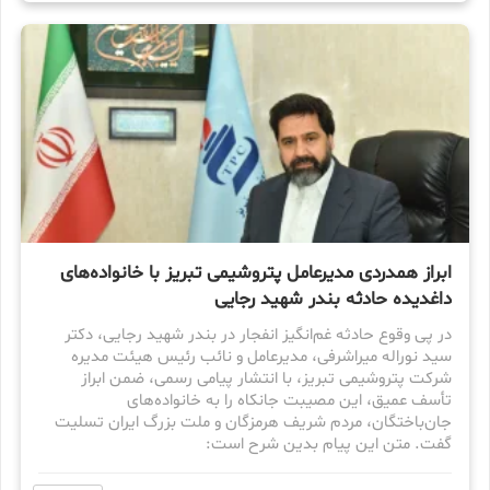
ابراز همدردی مدیرعامل پتروشیمی تبریز با خانواده‌های
داغدیده حادثه بندر شهید رجایی
در پی وقوع حادثه غم‌انگیز انفجار در بندر شهید رجایی، دکتر
سید نوراله میراشرفی، مدیرعامل و نائب رئیس هیئت مدیره
شرکت پتروشیمی تبریز، با انتشار پیامی رسمی، ضمن ابراز
تأسف عمیق، این مصیبت جانکاه را به خانواده‌های
جان‌باختگان، مردم شریف هرمزگان و ملت بزرگ ایران تسلیت
گفت. متن این پیام بدین شرح است: