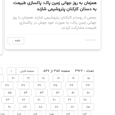
همزمان به روز جهانی زمین پاک: پاکسازی طبیعت
به دستان کارکنان پتروشیمی شازند
جمعی از روسا و کارکنان پتروشیمی شازند همزمان با روز
جهانی زمین پاک، به صورت خود جوش در پاکسازی
طبیعت مشارکت کردند.
1404/2/3
ادامه ...
تعداد : 4922
صفحه 356 از 547
صفحه قبلی
1
20
19
18
17
16
15
38
37
36
35
34
33
55
54
53
52
51
50
73
72
71
70
69
68
90
89
88
87
86
85
108
107
106
105
104
103