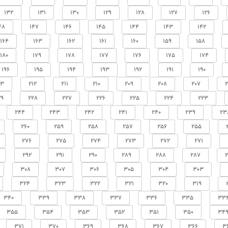
132
131
130
129
128
127
126
48
147
146
145
144
143
142
164
163
162
161
160
159
158
180
179
178
177
176
175
174
196
195
194
193
192
191
190
13
212
211
210
209
208
207
2
29
228
227
226
225
224
223
244
243
242
241
240
239
23
260
259
258
257
256
255
276
275
274
273
272
271
292
291
290
289
288
287
308
307
306
305
304
303
324
323
322
321
320
319
340
339
338
337
336
335
33
355
354
353
352
351
350
34
371
370
369
368
367
366
3