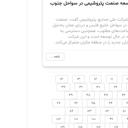
وسعه صنعت پتروشیمی در سواحل جنوب
 شرکت ملی صنایع پتروشیمی گفت: صنعت
در سواحل خلیج فارس و دریای عمان به‌دلیل
اخت‌های مطلوب،‌ همچنین دسترسی به
اد در حال توسعه است و این شرکت
ران جدید را در منطقه مکران متمرکز می‌کند.
ادامه ...
14
13
12
11
1
32
31
30
29
49
48
47
46
67
66
65
64
84
83
82
81
102
101
100
99
119
118
117
116