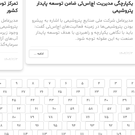
یکپارچگی مدیریت اچ‌اس‌ئی ضامن توسعه پایدار
تمرکز ت
پتروشیمی
کشور
مدیرعامل شرکت ملی صنایع پتروشیمی با اشاره به پیشرو
مدیرعامل
بودن پتروشیمی‌ها در زمینه فعالیت‌های اچ‌اس‌ئی گفت:
پتروشیمی 
باید با نگاهی یکپارچه و راهبردی با هدف توسعه پایدار
وجود زیرس
صنعت به این مقوله توجه شود.
آب‌های آز
سرمایه‌گذا
1404/2/3
ادامه ...
1404/2/3
0
9
8
7
6
5
4
3
2
28
27
26
25
24
23
22
21
45
44
43
42
41
40
39
63
62
61
60
59
58
57
56
80
79
78
77
76
75
74
98
97
96
95
94
93
92
91
115
114
113
112
111
110
109