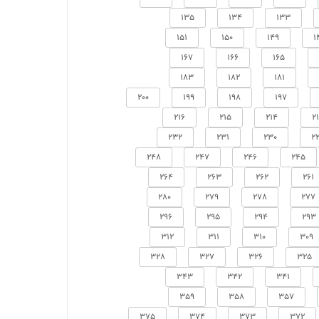
135
134
133
151
150
149
1
167
166
165
183
182
181
200
199
198
197
216
215
214
2
232
231
230
2
248
247
246
245
264
263
262
261
280
279
278
277
296
295
294
293
312
311
310
309
328
327
326
325
343
342
341
359
358
357
375
374
373
372