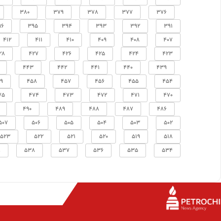
380
379
378
377
376
96
395
394
393
392
391
412
411
410
409
408
407
28
427
426
425
424
423
443
442
441
440
439
9
458
457
456
455
454
75
474
473
472
471
470
490
489
488
487
486
507
506
505
504
503
502
523
522
521
520
519
518
9
538
537
536
535
534