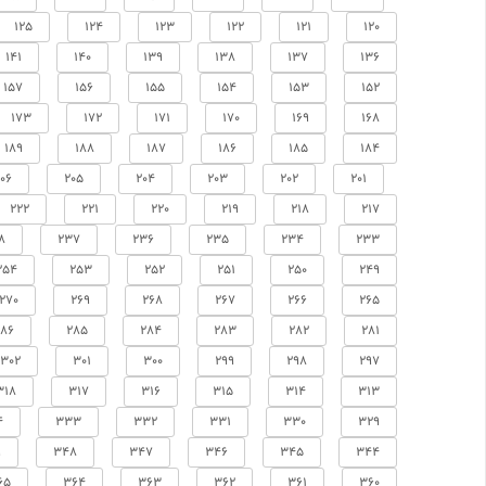
125
124
123
122
121
120
141
140
139
138
137
136
157
156
155
154
153
152
173
172
171
170
169
168
189
188
187
186
185
184
06
205
204
203
202
201
222
221
220
219
218
217
8
237
236
235
234
233
254
253
252
251
250
249
270
269
268
267
266
265
286
285
284
283
282
281
302
301
300
299
298
297
318
317
316
315
314
313
4
333
332
331
330
329
9
348
347
346
345
344
65
364
363
362
361
360