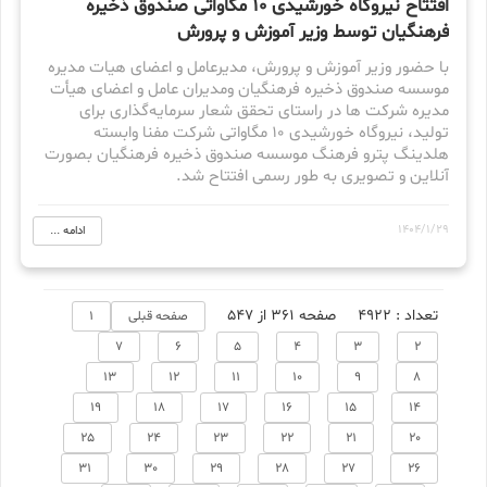
افتتاح نیروگاه خورشیدی 10 مگاواتی صندوق ذخیره
فرهنگیان توسط وزیر آموزش و پرورش
با حضور وزیر آموزش و پرورش، مدیرعامل و اعضای هیات مدیره
موسسه صندوق ذخیره فرهنگیان ومدیران عامل و اعضای هیأت
مدیره شرکت ها در راستای تحقق شعار سرمایه‌گذاری برای
تولید، نیروگاه خورشیدی 10 مگاواتی شرکت مفنا وابسته
هلدینگ پترو فرهنگ موسسه صندوق ذخیره فرهنگیان بصورت
آنلاین و تصویری به طور رسمی افتتاح شد.
1404/1/29
ادامه ...
تعداد : 4922
صفحه 361 از 547
صفحه قبلی
1
7
6
5
4
3
2
13
12
11
10
9
8
19
18
17
16
15
14
25
24
23
22
21
20
31
30
29
28
27
26