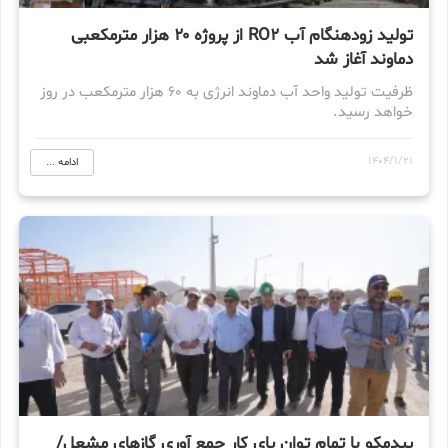
تولید زودهنگام آب RO2 از پروژه ۲۰ هزار مترمکعبی
دماوند آغاز شد
ظرفیت تولید واحد آب دماوند انرژی به ۶۰ هزار مترمکعب در روز
خواهد رسید.
1404/1/21
ادامه ...
پیدمکو با تمام توان پای کار جمع آوری گازهای مشعل/