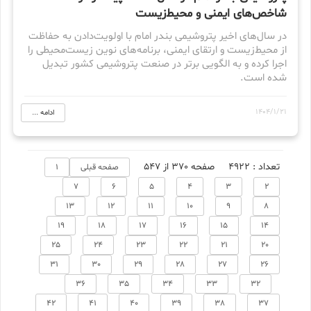
شاخص‌های ایمنی و محیط‌زیست
در سال‌های اخیر پتروشیمی بندر امام با اولویت‌دادن به حفاظت
از محیط‌زیست و ارتقای ایمنی، برنامه‌های نوین زیست‌محیطی را
اجرا کرده و به الگویی برتر در صنعت پتروشیمی کشور تبدیل
شده است.
1404/1/21
ادامه ...
تعداد : 4922
صفحه 370 از 547
صفحه قبلی
1
7
6
5
4
3
2
13
12
11
10
9
8
19
18
17
16
15
14
25
24
23
22
21
20
31
30
29
28
27
26
36
35
34
33
32
42
41
40
39
38
37