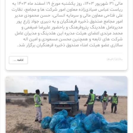
مالی 31 شهریور 1403، روز یکشنبه مورخ 19 اسفند ماه 1403 به
ریاست عباس صیادی‌زاده معاون امور شرکت ها و مجامع، نظارت
علی فتاحی معاون مالی و سرمایه انسانی، حسن محمودی مدیر
امور مجامع صندوق ذخیره فرهنگیان و به دبیری جواد زارع پور
مدیرعامل هلدینگ پتروفرهنگ و باحضور علیرضا ضیغمی و
محمد مرندی اعضای هیئت مدیره این هلدینگ و مدیران عامل
شرکت های تابعه و همچنین محسن مسعودی و امین اله
سالاری عضو هیئت امناء صندوق ذخیره فرهنگیان برگزار شد.
1403/12/20
ادامه ...