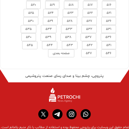
520
519
518
517
516
525
524
523
522
521
530
529
528
527
526
535
534
533
532
531
540
539
538
537
536
545
544
543
542
541
546
547
صفحه بعدی
پتروچی، چشم بینا و صدای رسای صنعت پتروشیمی
تمام حقوق این وبسایت برای پتروچی محفوظ بوده و استفاده از مطالب با ذکر منبع بلامانع است.