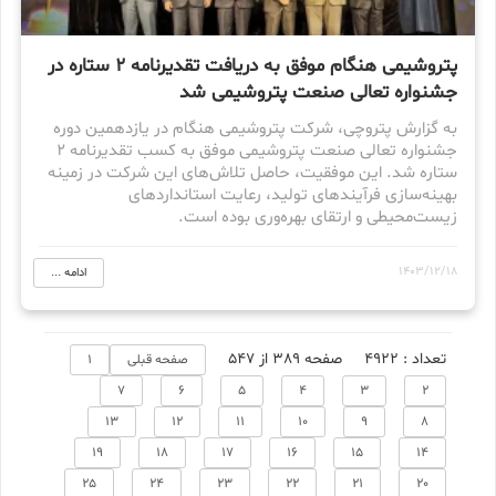
پتروشیمی هنگام موفق به دریافت تقدیرنامه ۲ ستاره در
جشنواره تعالی صنعت پتروشیمی شد
به گزارش پتروچی، شرکت پتروشیمی هنگام در یازدهمین دوره
جشنواره تعالی صنعت پتروشیمی موفق به کسب تقدیرنامه ۲
ستاره شد. این موفقیت، حاصل تلاش‌های این شرکت در زمینه
بهینه‌سازی فرآیندهای تولید، رعایت استانداردهای
زیست‌محیطی و ارتقای بهره‌وری بوده است.
1403/12/18
ادامه ...
تعداد : 4922
صفحه 389 از 547
صفحه قبلی
1
7
6
5
4
3
2
13
12
11
10
9
8
19
18
17
16
15
14
25
24
23
22
21
20