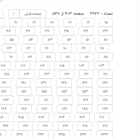
تعداد : 4922
صفحه 403 از 547
صفحه قبلی
1
20
19
18
17
16
15
38
37
36
35
34
33
55
54
53
52
51
50
73
72
71
70
69
68
90
89
88
87
86
85
108
107
106
105
104
103
125
124
123
122
121
120
141
140
139
138
137
136
157
156
155
154
153
152
173
172
171
170
169
168
189
188
187
186
185
184
06
205
204
203
202
201
222
221
220
219
218
217
8
237
236
235
234
233