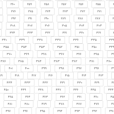
260
259
258
257
256
255
276
275
274
273
272
271
292
291
290
289
288
287
308
307
306
305
304
303
324
323
322
321
320
319
340
339
338
337
336
335
33
355
354
353
352
351
350
34
370
369
368
367
366
365
3
386
385
384
383
382
381
380
401
400
399
398
397
396
3
19
418
417
416
415
414
413
434
433
432
431
430
429
4
450
449
448
447
446
445
444
465
464
463
462
461
460
45
481
480
479
478
477
476
4
497
496
495
494
493
492
491