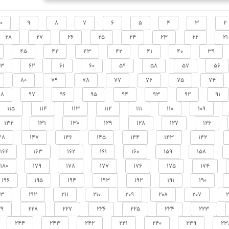
10
9
8
7
6
5
4
3
2
28
27
26
25
24
23
22
21
45
44
43
42
41
40
39
63
62
61
60
59
58
57
56
80
79
78
77
76
75
74
98
97
96
95
94
93
92
91
115
114
113
112
111
110
109
132
131
130
129
128
127
126
48
147
146
145
144
143
142
164
163
162
161
160
159
158
180
179
178
177
176
175
174
196
195
194
193
192
191
190
13
212
211
210
209
208
207
2
29
228
227
226
225
224
223
244
243
242
241
240
239
23