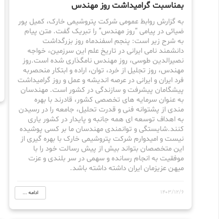
بمناسبت گرامیداشت روز مهندس
به گزارش روابط عمومی شرکت پتروشیمی خارک، کمیل پور
ضیائی در پیامی “روز مهندس” را تبریک گفت. متن پیام
به شرح زیر است: پنجم اسفندماه روز بزرگداشت
دانشمند نامی ایرانی در تاریخ علم این سرزمین، خواجه
نصیرالدین طوسی، روز مهندس نامگذاری شده است.روز
مهندس، روز تجلیل از خرد، توان، اراده و ابتکار منحصربه
فرد ایران و ایرانی در عرصه اندیشه و عمل و روز گرامیداشت
پیشگامان پیشرفت و سازندگی در کشور است. مهندسان
به عنوان سرمایه های تخصصی کشور، قادرند با بهره
مندی از پشتوانه فنی و قدرت تحلیل، جامعه را در رسیدن
به اهداف توسعه ای همه جانبه و پایدار در کشور یاری
کنند.شایستگی و توانمندی مهندسان ما بر کسی پوشیده
نیست و امیدوارم شرکت پتروشیمی خارک با بهره گیری از
این متخصصان بتواند بیش از پیش رسالت خود را با
موفقیت به انجام رسانده و سهمی در سر بلندی و عزت
میهن عزیزمان ایران داشته داشته باشد.
1403/12/6
ادامه ...