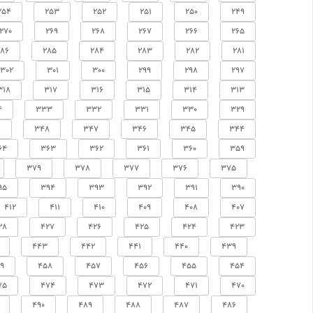
254
253
252
251
250
249
270
269
268
267
266
265
286
285
284
283
282
281
302
301
300
299
298
297
318
317
316
315
314
313
4
333
332
331
330
329
9
348
347
346
345
344
64
363
362
361
360
359
379
378
377
376
375
95
394
393
392
391
390
412
411
410
409
408
407
28
427
426
425
424
423
443
442
441
440
439
9
458
457
456
455
454
75
474
473
472
471
470
490
489
488
487
486