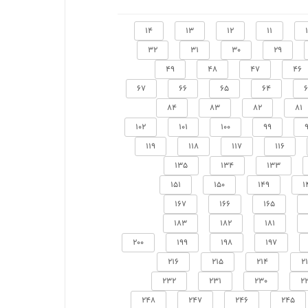
14
13
12
11
32
31
30
29
49
48
47
46
67
66
65
64
84
83
82
81
102
101
100
99
119
118
117
116
135
134
133
151
150
149
1
167
166
165
183
182
181
200
199
198
197
216
215
214
2
232
231
230
2
248
247
246
245