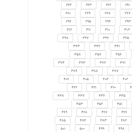
264
263
262
261
280
279
278
277
296
295
294
293
312
311
310
309
328
327
326
325
343
342
341
358
357
356
374
373
372
371
389
388
387
406
405
404
402
422
421
420
4
438
437
436
435
453
452
451
469
468
467
466
485
484
483
482
501
500
499
498