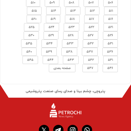
510
509
508
507
506
515
514
513
512
511
520
519
518
517
516
525
524
523
522
521
530
529
528
527
526
535
534
533
532
531
540
539
538
537
536
545
544
543
542
541
546
547
صفحه بعدی
پتروچی، چشم بینا و صدای رسای صنعت پتروشیمی