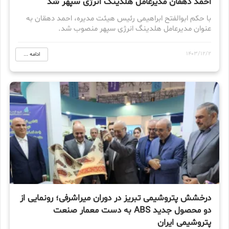
احمد دهقان مدیرعامل هلدینگ انرژی سپهر شد
با حکم ابوالفتح ابراهیمی رئیس هیئت مدیره، احمد دهقان به
عنوان مدیرعامل هلدینگ انرژی سپهر منصوب شد.
1403/12/2
ادامه ...
درخشش پتروشیمی تبریز در دوران میراشرفی؛ رونمایی از
دو محصول جدید ABS به دست معمار صنعت
پتروشیمی ایران