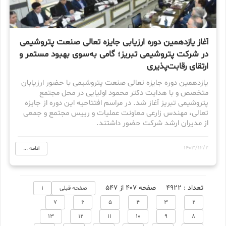
آغاز یازدهمین دوره ارزیابی جایزه تعالی صنعت پتروشیمی
در شرکت پتروشیمی تبریز؛ گامی به‌سوی بهبود مستمر و
ارتقای رقابت‌پذیری
یازدهمین دوره جایزه تعالی صنعت پتروشیمی با حضور ارزیابان
متخصص و با هدایت دکتر محمود اولیایی در محل مجتمع
پتروشیمی تبریز آغاز شد. در مراسم افتتاحیه این دوره از جایزه
تعالی، مهندس زارعی معاونت عملیات و رییس مجتمع و جمعی
از مدیران ارشد شرکت حضور داشتند‌.
1403/12/2
ادامه ...
تعداد : 4922
صفحه 407 از 547
صفحه قبلی
1
7
6
5
4
3
2
13
12
11
10
9
8