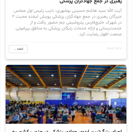
رهبری در جمع جهادگران پزشکی
آیت الله سید هاشم حسینی بوشهری، نایب رئیس اول مجلس
خبرگان رهبری در جمع جهادگران پزشکی پویش لبخند محبت ۲
در شهرک خلیج‌فارس پتروشیمی جم حضور یافت و از
خدمت‌رسانی و ارائه خدمات رایگان پزشکی به مناطق پیرامونی
صنعت اظهار رضایت کرد.
1403/12/2
ادامه ...