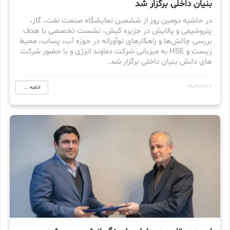
بنیان داخلی برگزار شد
در حاشیه دومین روز از ششمین نمایشگاه صنعت نفت، گاز،
پتروشیمی و پالایش در جزیره کیش، نشست تخصصی با هدف
بررسی چالش‌ها و راهکارهای نوآورانه در حوزه آب، پساب، محیط
زیست و HSE به میزبانی شرکت دماوند انرژی و با حضور شرکت
های دانش بنیان داخلی برگزار شد.
1403/12/2
ادامه ...