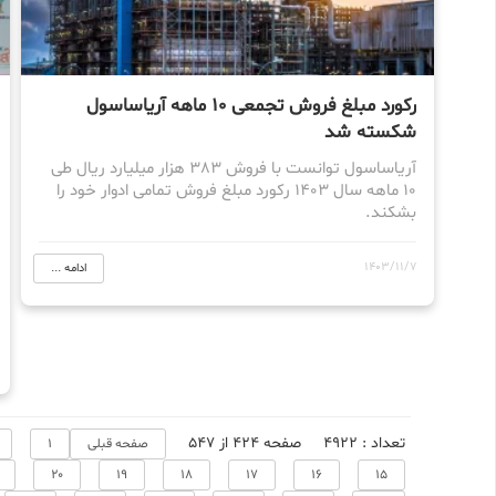
رکورد مبلغ فروش تجمعی 10 ماهه آریاساسول
شکسته شد
آریاساسول توانست با فروش 383 هزار میلیارد ریال طی
10 ماهه سال 1403 رکورد مبلغ فروش تمامی ادوار خود را
بشکند.
1403/11/7
ادامه ...
تعداد : 4922
صفحه 424 از 547
صفحه قبلی
1
20
19
18
17
16
15