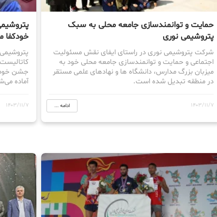
حمایت و توانمندسازی جامعه محلی به سبک
پتروشیمی
پتروشیمی نوری
خودکفا م
شرکت پتروشیمی نوری در راستای ایفای نقش مسئولیت
پتروشیمی 
اجتماعی و حمایت و توانمندسازی جامعه محلی خود به
کاتالیست 
میزبان بزرگ مدارس، دانشگاه ها و نهادهای علمی مستقر
جشن خودکف
در منطقه تبدیل شده است.
آماده می‌ش
1403/11/7
1403/11/7
ادامه ...