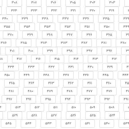
308
307
306
305
304
303
324
323
322
321
320
319
340
339
338
337
336
335
33
355
354
353
352
351
350
34
370
369
368
367
366
365
3
386
385
384
383
382
381
380
401
400
399
398
397
396
3
18
417
416
415
414
413
412
434
433
432
431
430
429
4
450
449
448
447
446
445
444
465
464
463
462
461
460
45
481
480
479
478
477
476
4
497
496
495
494
493
492
491
4
513
512
511
510
509
508
529
528
527
526
525
524
545
544
543
542
541
540
53