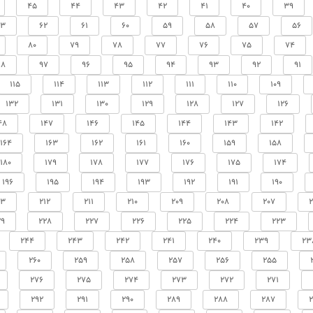
45
44
43
42
41
40
39
63
62
61
60
59
58
57
56
80
79
78
77
76
75
74
98
97
96
95
94
93
92
91
115
114
113
112
111
110
109
132
131
130
129
128
127
126
48
147
146
145
144
143
142
164
163
162
161
160
159
158
180
179
178
177
176
175
174
196
195
194
193
192
191
190
13
212
211
210
209
208
207
2
29
228
227
226
225
224
223
244
243
242
241
240
239
23
260
259
258
257
256
255
276
275
274
273
272
271
292
291
290
289
288
287