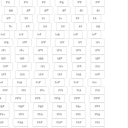
38
37
36
35
34
33
55
54
53
52
51
50
73
72
71
70
69
68
90
89
88
87
86
85
108
107
106
105
104
103
125
124
123
122
121
120
141
140
139
138
137
136
157
156
155
154
153
152
173
172
171
170
169
168
189
188
187
186
185
184
06
205
204
203
202
201
222
221
220
219
218
217
8
237
236
235
234
233
254
253
252
251
250
249
270
269
268
267
266
265
286
285
284
283
282
281