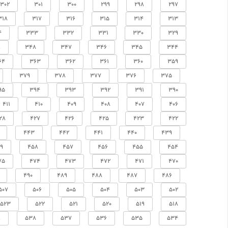
302
301
300
299
298
297
318
317
316
315
314
313
4
333
332
331
330
329
9
348
347
346
345
344
64
363
362
361
360
359
379
378
377
376
375
95
394
393
392
391
390
411
410
409
408
407
406
28
427
426
425
423
422
443
442
441
440
439
9
458
457
456
455
454
75
474
473
472
471
470
490
489
488
487
486
507
506
505
504
503
502
523
522
521
520
519
518
9
538
537
536
535
534