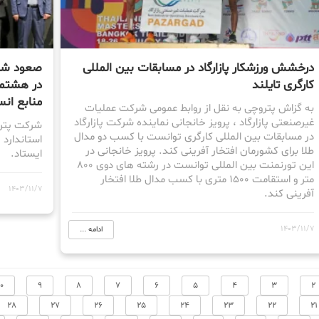
درخشش ورزشکار پازارگاد در مسابقات بین المللی
صعود شرک
کارگری تایلند
منابع انس
به گزاش پتروچی به نقل از روابط عمومی شرکت عملیات
غیرصنعتی پازارگاد ، پرویز خانجانی نماینده شرکت پازارگاد
در مسابقات بین المللی کارگری توانست با کسب دو مدال
طلا برای کشورمان افتخار آفرینی کند. پرویز خانجانی در
ایستاد.
این تورنمنت بین المللی توانست در رشته های دوی ۸۰۰
متر و استقامت ۱۵۰۰ متری با کسب مدال طلا افتخار
1403/11/7
آفرینی کند.
1403/11/7
ادامه ...
10
9
8
7
6
5
4
3
2
28
27
26
25
24
23
22
21