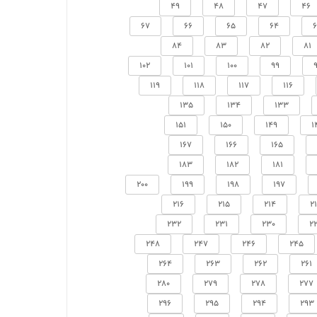
49
48
47
46
67
66
65
64
84
83
82
81
102
101
100
99
119
118
117
116
135
134
133
151
150
149
1
167
166
165
183
182
181
200
199
198
197
216
215
214
2
232
231
230
2
248
247
246
245
264
263
262
261
280
279
278
277
296
295
294
293