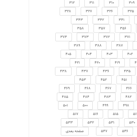
312
311
310
309
328
327
326
325
343
342
341
358
357
356
374
373
372
371
389
388
387
405
404
403
402
421
420
419
4
438
437
436
435
453
452
451
469
468
467
466
485
484
483
482
501
500
499
498
517
516
515
51
533
532
531
530
546
547
صفحه بعدی