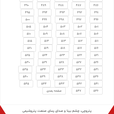
490
489
488
487
486
495
494
493
492
491
500
499
498
497
496
505
504
503
502
501
510
509
508
507
506
515
514
513
512
511
520
519
518
517
516
525
524
523
522
521
530
529
528
527
526
535
534
533
532
531
540
539
538
537
536
545
544
543
542
541
546
547
صفحه بعدی
پتروچی، چشم بینا و صدای رسای صنعت پتروشیمی