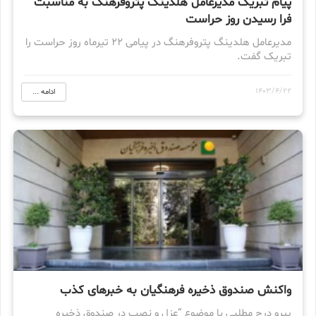
پیام تبریک مدیرعامل هلدینگ پتروفرهنگ به مناسبت
فرا رسیدن روز حراست
مدیرعامل هلدینگ پتروفرهنگ در پیامی ۲۲ تیرماه روز حراست را
تبریک گفت.
1403/4/22
ادامه ...
واکنش صندوق ذخیره فرهنگیان به خبرهای کذب
پیرو درج مطلبی با موضوع “عزل و نصب در صندوق ذخیره