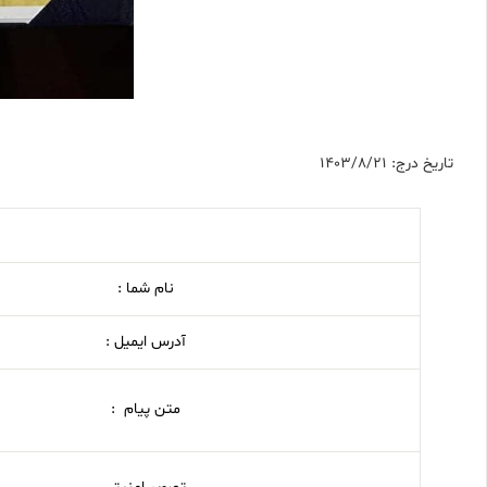
تاریخ درج: 1403/8/21
نام شما :
آدرس ایمیل :
متن پیام :