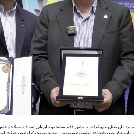
ره جایزه ملی تعالی و پیشرفت با حضور دکتر محمدجواد ایروانی استاد دانشگا
امام، علاءالدین رفیع‌زاده معاون رئیس‌جمهور، محمد سعیدی‌کیا رئیس هیئت امنا