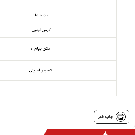
نام شما :
آدرس ایمیل :
متن پیام :
تصویر امنیتی
چاپ خبر