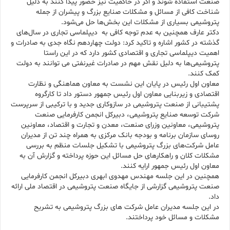
صنعت استفاده شوند و اگر در حاکمیت نیز حضور پیدا کنند به دلیل
شناخت کافی از مسائل و مشکلات صنایع بزرگ و پیشران از جمله
پتروشیمی بسیاری از مشکلات این بخش‌ها حل می‌شود.
دکتر عارف همچنین به عدم توجه کافی به دیپلماسی تجاری در سال‌های
گذشته در کشور اشاره و تاکید کرد: دولت چهاردهم نگاه جدی به صادرات و
اهمیت دیپلماسی تجاری و اقتصادی کشور دارد که در این راستا
پتروشیمی‌ها به دلیل نقش مهم در صادرات غیرنفتی می توانند به دولت
کمک کنند.
معاون اول رئیس در پایان این نشست به معاون هماهنگی و نظارت
اقتصادی و زیربنایی معاون اول رئیس جمهور دستور داد تا کارگروه
پشتیبانی از صنعت پتروشیمی در سازوکاری جدید و با ترکیبی از سرپرست
شرکت توسعه صنایع پتروشیمی، دبیرکل انجمن کارفرمایی صنعت
پتروشیمی، معاونین وزرای صنعت، معدن و تجارت و اقتصاد، معاونین
روسای سازمان برنامه و بودجه بانک مرکزی به همراه چند تن از مدیران
عامل شرکت‌های بزرگ پتروشیمی با تشکیل جلسات منظم به بررسی
مشکلات کلان و راهکارهای حل مسائل این حوزه پرداخته و گزارش آن به
معاون اول رئیس جمهور ارایه کنند.
همچنین در این جلسه مهندس مهدوی ابهری دبیرکل انجمن کارفرمایی
صنعت پتروشیمی گزارشی از جایگاه صنعت پتروشیمی در اقتصاد ملی ارائه
داد.
در این جلسه مدیران عامل شرکت های بزرگ پتروشیمی به تشریح
مشکلات و مسائل خود پرداختند.