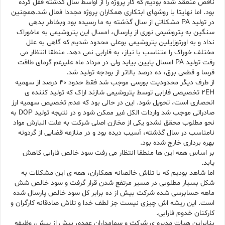
ناقص منعقد شده بودیم که کار پروژه را از اواسط سال گذشته قفل کرده
بود. اما نهایتا با روشهای ابتکاری همکاران پروژه مجددا فعال شد.همچنین
در تولید PA مشکلاتی از سال گذشته به ما رسیده بود وبخاطر بدهی
سنگین به پتروشیمی نوری از پارسال، امسال این پتروشیمی به ماخوراک
نداد و به اورتوزایلین پتروشیمی بوعلی محدود شدیم که گاهی به علل
مختلف خوراک را متناسب با نیاز، به فارابی نمی دهد. منطقا انتظار می
رفت تولید PA امسال پایین بیاید ولی در مرداد ماه علیرغم گرمای طاقت
فرسا و قطعی برق، ده درصد بالاتر از بودجه تولید شد.
از طرف دیگر محدودیت بورسی موجب شد فقط حدود ۴۰ درصد از سهمیه
2EH تخصیصی فارابی توسط پتروشیمی شازند اراک که تولید کننده ی
انحصاری است، تحویل شود. این در حالی بود که عدم تخصیص سهمیه ارز
صادراتی موجب شد واردات الکل غیر ممکن شود و در نتیجه تولید DOP به
نحو مطلوب محقق نشدو یکی از مخازن اصلی شرکت به علت انبارش مواد
نامناسب در سال گذشته، آسیب دیده بود و در منازعه قضایی از گردونه
بهره برداری خارج شده بود.
بر اساس همه این ها منطقا انتظار می رفت سود خالص فارابی کاهش
یابد.
اما شاهد بودیم که با تلاش خالصانه همکاران، همه ی این مشکلات به
شکل بسیار مطلوبی در مسیر مرتفع شدن قرار گرفت و سود خالص شش
ماهه حسابرسی شده شرکت بیش از ده برابر کل سود خالص پارسال شده
است. این ریشه اش چیزی نیست جز لطف خدا و تلاش صادقانه کارگران و
کارکنان خدوم فارابی.
بنابراین هیات مدیره ی شرکت و سهامداران عمده، بیش از پیش، وظیفه