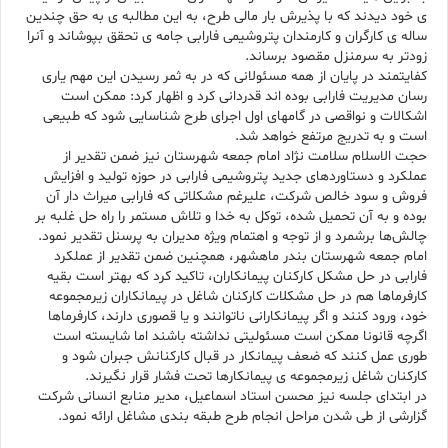
ی خود دیدند که با پذیرش بار مالی طرح، به این مطالبه ی به حق چندین
ساله ی کارگران و کارمندان پتروشیمی فارابی جامه ی تحقق بپوشاند و آنرا
زودتر به سرمنزل مقصود برساند.
کفایتمند در پایان از همه مسئولانی که در به ثمر رسیدن این مهم یاری
رسان مدیریت فارابی بوده اند قدردانی کرد و اظهار کرد: ممکن است
اشکالات و نواقصی در گامهای اول اجرای طرح شناسایی شود که طبیعی
است و به تدریج مرتفع خواهد شد.
حجت الاسلام سلامت نژاد امام جمعه شهرستان نیز ضمن تقدیر از
عملکرد و دستاوردهای جدید پتروشیمی فارابی در حوزه تولید و افزایش
فروش و سود خالص شرکت، علیرغم مشکلاتی که فارابی میراث دار آن
بوده و به آن تحمیل شده، توکل به خدا و تلاش مستمر را راه حل غلبه بر
چالش‌ها برشمرد و از توجه و اهتمام ویژه مدیران به پرسنل تقدیر نمود.
امام جمعه شهرستان بندر ماهشهر، همچنین ضمن تقدیر از عملکرد
فارابی در حل مشکل کارکنان پیمانکاران، تاکید کرد که بهتر است بقیه
کارفرماها هم در حل مشکلات کارکنان شاغل در پیمانکاران زیرمجموعه
خود، ورود کنند و اگر پیمانکارانی ناتوانند و یا قصوری دارند، کارفرماها
اگرچه قانونا ممکن است مسئولیتی نداشته باشند اما شایسته است
طوری عمل کنند که ضعف پیمانکار در قبال کارکنانش جبران شود و
کارکنان شاغل زیرمجموعه ی پیمانکارها تحت فشار قرار نگیرند.
در ابتدای جلسه نیز محسن استاد اسماعیل، مدیر منابع انسانی شرکت
گزارشی از طی شدن مراحل انجام طرح طبقه بندی مشاغل ارائه نمود.