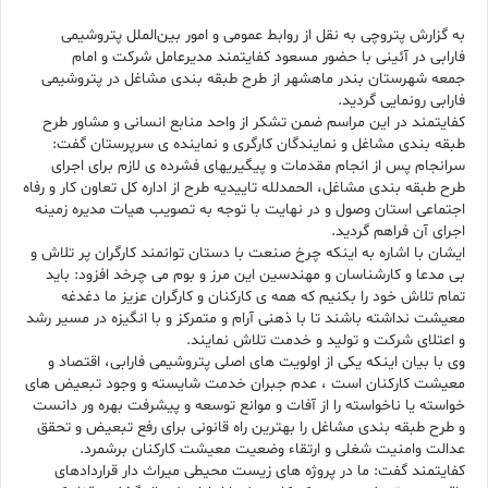
به گزارش پتروچی به نقل از روابط عمومی و امور بین‌الملل پتروشیمی
فارابی در آئینی با حضور مسعود کفایتمند مدیرعامل شرکت و امام
جمعه شهرستان بندر ماهشهر از طرح طبقه بندی مشاغل در پتروشیمی
فارابی رونمایی گردید.
کفایتمند در این مراسم ضمن تشکر از واحد منابع انسانی و مشاور طرح
طبقه بندی مشاغل و نمایندگان کارگری و نماینده ی سرپرستان گفت:
سرانجام پس از انجام مقدمات و پیگیریهای فشرده ی لازم برای اجرای
طرح طبقه بندی مشاغل، الحمدلله تاییدیه طرح از اداره کل تعاون کار و رفاه
اجتماعی استان وصول و در نهایت با توجه به تصویب هیات مدیره زمینه
اجرای آن فراهم گردید.
ایشان با اشاره به اینکه چرخ صنعت با دستان توانمند کارگران پر تلاش و
بی مدعا و کارشناسان و مهندسین این مرز و بوم می چرخد افزود: باید
تمام تلاش خود را بکنیم که همه ی کارکنان و کارگران عزیز ما دغدغه
معیشت نداشته باشند تا با ذهنی آرام و متمرکز و با انگیزه در مسیر رشد
و اعتلای شرکت و تولید و خدمت تلاش نمایند.
وی با بیان اینکه یکی از اولویت های اصلی پتروشیمی فارابی، اقتصاد و
معیشت کارکنان است ، عدم جبران خدمت شایسته و وجود تبعیض های
خواسته یا ناخواسته را از آفات و موانع توسعه و پیشرفت بهره ور دانست
و طرح طبقه بندی مشاغل را بهترین راه قانونی برای رفع تبعیض و تحقق
عدالت وامنیت شغلی و ارتقاء وضعیت معیشت کارکنان برشمرد.
کفایتمند گفت: ما در پروژه های زیست محیطی میراث دار قراردادهای