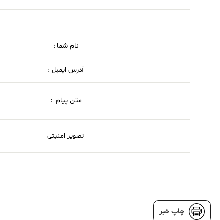
نام شما :
آدرس ایمیل :
متن پیام :
تصویر امنیتی
چاپ خبر