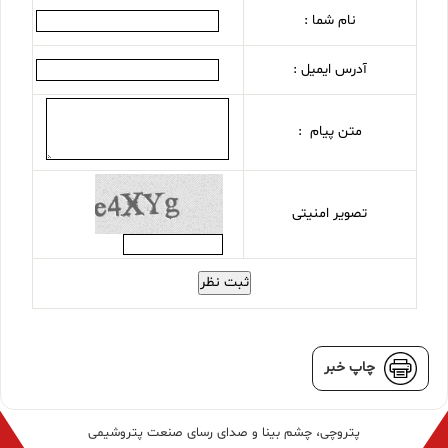
نام شما :
آدرس ایمیل :
متن پیام :
تصویر امنیتی
ثبت نظر
چاپ خبر
پتروچی، چشم بینا و صدای رسای صنعت پتروشیمی