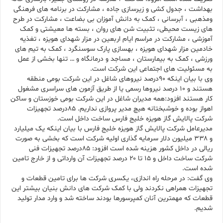
بهداشت ، جدول کشی و زیرسازی جاده ، مشارکت در برنامه های فرهنگی
ومذهبی ، آبرسانی ، کمک به دانش آموزان بی بضاعت ، مشارکت در طرح
های زیست محیطی، تثبیت شن های روان ، بسته ها معیشتی و کمک
آموزشی ، مشارکت در مراسم ایام اربعین در مزار شهدای هویزه ، تغذیه
خادمین مزار شهدای هویزه ، بهسازی پارک سوسنگرد ، کمک به تیم های
ورزشی ، کمک به بیمارستان ، مساجد و درمانگاه و … تنها بخشی از عمل
به مسئولیت های اجتماعی این شرکت است.
وی با بیان اینکه ۹۰درصد نیروهای شاغل در این شرکت بومی منطقه
هستند و ۱۰ درصد نیروها رسمی یا از طریق آزمون های سراسری مشغول
کار هستند افزود:همه مدیران شاغل در این شرکت بومی خوزستان و ساکن
اهواز بوده و خوشبختانه هیچ مدیر پروازی نداریم. ۸۵درصد تجهیزات
شرکت پالایش گاز هویزه خلیج فارس ساخت داخل است.
مدیرعامل شرکت پالایش گاز هویزه خلیج فارس با بیان اینکه یک میلیارد
و ۳۳۸ میلیون دلار سرمایه گذاری اولیه شرکت است که بخشی به صورت
ریالی در داخل کشور هزینه شده است افزود: ۸۵درصد تجهیزات فنی
شرکت ساخت داخل و ۱۵ تا ۲۰ درصد تجهیزات آن وارداتی و از خارج تامین
شده است.
وی گفت: در مرحله راه اندازی، یکسری شرکت ها برای تامین قطعات و
تجهیزات همراهی نکردند ولی با کمک شرکت های دانش بنیان بیشتر این
قطعات که مهمترین آنان کمپرسورها بودند ساخته شد و وارد مدار تولید
شدیم.