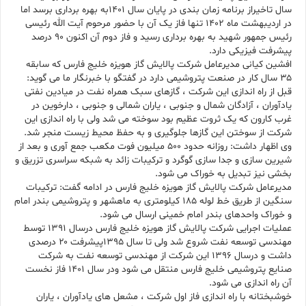
سال تاخیراز برنامه زمان بندی در پایان سال ۱۴۰۱به بهره برداری برسد اما
در اردیبهشت ماه ۱۴۰۲ تنها فاز یک آن با حضور مرحوم آیت الله رئیسی
رئیس جمهور شهید به بهره برداری رسید و فاز دوم آن اکنون ۹۰ درصد
پیشرفت فیزیکی دارد.
افشین کیانی مدیرعامل شرکت پالایش گاز هویزه خلیج فارس که سابقه
۳۵ سال کار در صنعت پتروشیمی دارد در گفتگو با خبرنگار ما می گوید:
قبل از راه اندازی این شرکت ، گازهای سبک همراه نفت در میادین نفتی
یادآوران ، آزادگان شمال و جنوبی ، یاران شمالی و جنوبی ، دارخوین در
غرب کارون که یک ثروت عظیم بود سوخته می شد ولی با راه اندازی این
شرکت از سوختن این گازها جلوگیری و به حفظ محیط زیست منجر شد.
وی اظهار داشت: روزانه حدود ۵۰۰ میلیون فوت مکعب جمع آوری و بعد از
شیرین سازی و جدا سازی گوگرد و ترکیبات زائد به شبکه سراسری تزریق و
بخشی نیز تبدیل به خوراک می شود.
مدیرعامل شرکت پالایش گاز هویزه خلیج فارس در ادامه گفت: ترکیبات
سنگین از طریق خط لوله ۱۸۵ کیلومتری به ماهشهر و پتروشیمی بندر امام
و خوراک واحدهای بندر امام خمینی ارسال می شود.
عملیات اجرایی شرکت پالایش گاز هویزه خلیج فارس درسال ۱۳۹۱ توسط
مهندسی توسعه نفت شروع شد ولی تا سال ۱۳۹۵پیشرفت ۲۰ درصدی
داشت و درسال ۱۳۹۶ این شرکت از مهندسی توسعه نفت به شرکت
صنایع پتروشیمی خلیج فارس منتقل می شود ودر سال ۱۴۰۱ فاز نخست
آن راه اندازی می شود.
خوشبختانه با راه اندازی فاز اول شرکت ، مشعل های یادآوران ، یاران