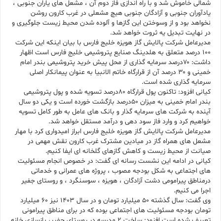
شمالی خاموش شد و با راه اندازی فاز دوم آن ، مشعل های یاران جنوبی ،
یادآوران جنوبی و آزادگان جنوبی هیچ مشعلی در غرب کارون روشن
نخواهد بود و از وسوختن این گازها و آلوده شدن محیط زیست جلوگیری و
در نهایت تبدیل یه ثروت خواهد شد.
مدیرعامل شرکت پالایش گاز هویزه خلیج فارس با بیان اینکه این شرکت
۱۰۰ درصد متعلق به هلدینگ صنایع پتروشیمی خلیج فارس است اظهار
داشت: ۷۰درصد سرمایه گذاری از محل پیش خرید پتروشیمی بندر امام
خمینی و ۳۰ درصد آن از قرارگاه خاتم الانبیا به عنوان پیمانکار اصلی
سرمایه گذاری شده است.
کیانی افزود: تاکنون پول قرارگاه ۸۰درصد تسویه شده و پول پتروشیمی
بندر امام خمینی به میزان ۵۰درصد بازگشت خورده است و یکی دو سال
آینده به شرکت های سرمایه گذار و بانک های عامل به طور کامل تسویه
خواهیم کرد و وارد فاز سود دهی و درآمد مستقل خواهد شد.
مدیرعامل شرکت پالایش گاز هویزه خلیج فارس ابراز امیدواری کرد با مهار
مشعل های همراه گاز در میادین مشترک غرب کارون نقش مهمی در
صیانت از محیط زیست و کاهش گازهای گلخانه ای ایفا کنیم.
کیانی در ادامه این نشست رسانه ای گفت: در خصوص انجام مسئولیت
های اجتماعی به شکل بودجه مصوب ، پروژه های عمرانی و خدماتی
درمناطق پیرامومی دشت آزادگان ، هویزه ، سوسنگرد ، و روستای جفیر
اجرا می کنیم.
وی گفت: سال گذشته ۵۰ میلیارد تومان و در سال ۱۴۰۳ نیز ۶۰ میلیارد
تومان بودجه مسئولیت های اجتماعی بوده که در برای مناطق پیرامونی
تعریف شده است افزود: ساخت ۲ مدرسه در روستای جفیر، بازسازی خانه