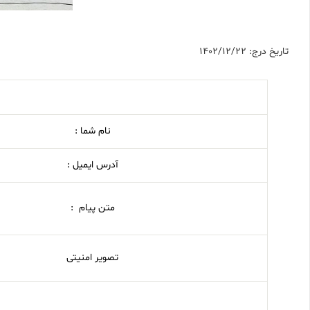
تاریخ درج: 1402/12/22
نام شما :
آدرس ایمیل :
متن پیام :
تصویر امنیتی