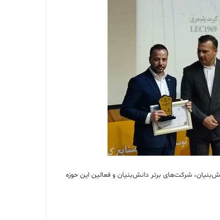
یاساسول هشتمین جشنواره نوآوری برتر ایرانی امروز (دوشنبه، ۲۱ اسفندماه ۱۴۰۲) با حضور جوامع دانش‌بنیان، شرکت‌های برتر دانش‌بنیان و فعالین این حوزه