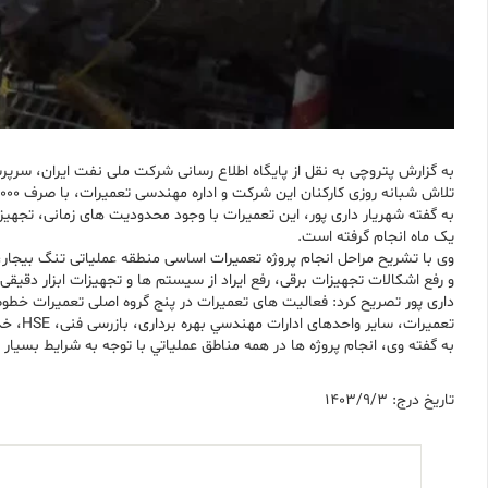
به گزارش پتروچی به نقل از پایگاه اطلاع رسانی شرکت ملی نفت ایران، سرپ
تلاش شبانه روزی کارکنان این شرکت و اداره مهندسی تعمیرات، با صرف 50000 نفر-ساعت نیروی انسانی تخصیص یافته برای انجام و پشتیبانی، تعمیرات اساسی منطقه عملیاتی تنگ بیجار با موفقیت به اتمام رسید.
به گفته شهریار داری پور، این تعمیرات با وجود محدودیت های زمانی، تجهیز
یک ماه انجام گرفته است.
وی با تشریح مراحل انجام پروژه تعمیرات اساسی منطقه عملیاتی تنگ بیجار
و رفع اشکالات تجهیزات برقی، رفع ایراد از سیستم ها و تجهیزات ابزار دقیقی
داری پور تصریح کرد: فعالیت های تعمیرات در پنج گروه اصلی تعمیرات خطوط لو
تعمیرات، سایر واحدهای ادارات مهندسي بهره برداری، بازرسی فنی، HSE، خدمات فنی، و ترابری نیز در این فعالیت ها مشارکت دارند.
به گفته وی، انجام پروژه ها در همه مناطق عملياتي با توجه به شرايط بسي
تاریخ درج: 1403/9/3