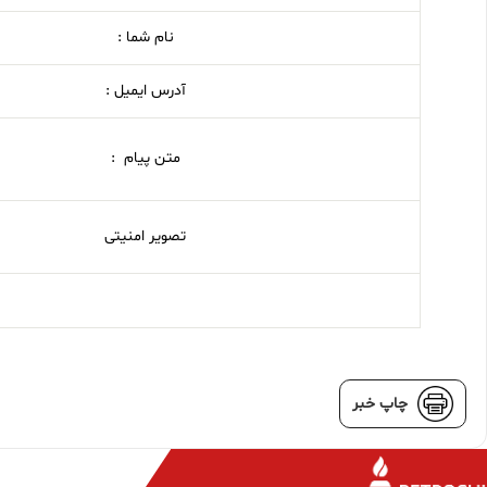
نام شما :
آدرس ایمیل :
متن پیام :
تصویر امنیتی
چاپ خبر