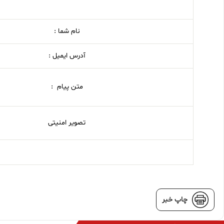
نام شما :
آدرس ایمیل :
متن پیام :
تصویر امنیتی
چاپ خبر