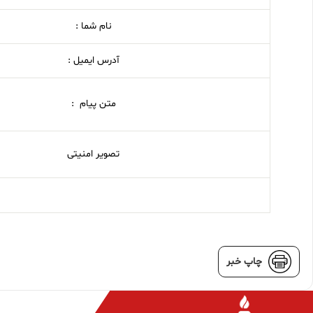
نام شما :
آدرس ایمیل :
متن پیام :
تصویر امنیتی
چاپ خبر