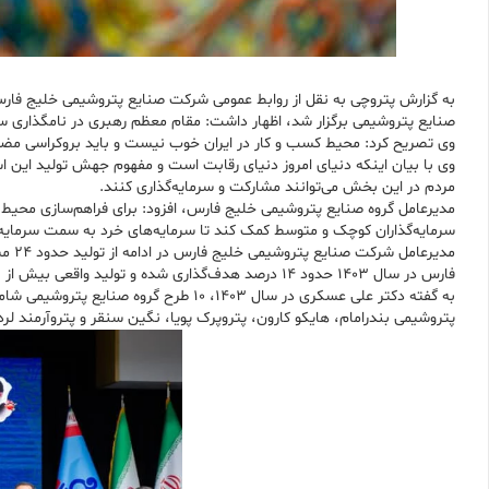
به گزارش پتروچی به نقل از روابط عمومی شرکت صنایع پتروشیمی خلیج ف
صنایع پتروشیمی برگزار شد، اظهار داشت: مقام معظم رهبری در نامگذاری سال ۱۴۰۳، کلمه جهش را به کار بردند که این انتخاب یک پیام دارد و آن این است که حرکت عادی و معمولی کا
وی تصریح کرد: محیط کسب و کار در ایران خوب نیست و باید بروکراسی مضر
وی با بیان اینکه دنیای امروز دنیای رقابت است و مفهوم جهش تولید این
مردم در این بخش می‌توانند مشارکت و سرمایه‌گذاری کنند.
مدیرعامل گروه صنایع پتروشیمی خلیج فارس، افزود: برای فراهم‌سازی محیط م
سرمایه‌گذاران کوچک و متوسط کمک کند تا سرمایه‌های خرد به سمت سرمایه‌گ
فارس در سال ۱۴۰۳ حدود ۱۴ درصد هدف‌گذاری شده و تولید واقعی بیش از ۲ میلیون تن افزایش خواهد یافت.
به گفته دکتر علی عسکری در سال ۱۴۰۳، ۰
پتروشیمی بندرامام، هایکو کارون، پتروپرک پویا، نگین سنقر و پتروآرمند لرد