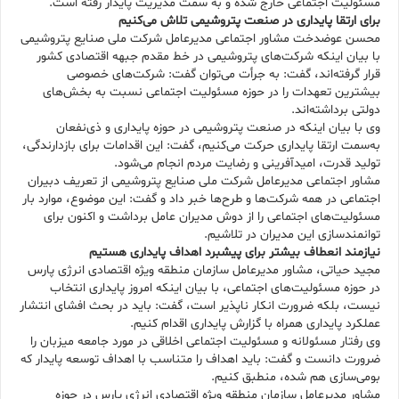
مسئولیت اجتماعی خارج شده و به سمت مدیریت پایدار رفته است.
برای ارتقا پایداری در صنعت پتروشیمی تلاش می‌کنیم
محسن عوضدخت مشاور اجتماعی مدیرعامل شرکت ملی صنایع پتروشیمی
با بیان اینکه شرکت‌های پتروشیمی در خط مقدم جبهه اقتصادی کشور
قرار گرفته‌اند، گفت: به جرأت می‌توان گفت: شرکت‌های خصوصی
بیشترین تعهدات را در حوزه مسئولیت اجتماعی نسبت به بخش‌های
دولتی برداشته‌اند.
وی با بیان اینکه در صنعت پتروشیمی در حوزه پایداری و ذی‌نفعان
به‌سمت ارتقا پایداری حرکت می‌کنیم، گفت: این اقدامات برای بازدارندگی،
تولید قدرت، امیدآفرینی و رضایت مردم انجام می‌شود.
مشاور اجتماعی مدیرعامل شرکت ملی صنایع پتروشیمی از تعریف دبیران
اجتماعی در همه شرکت‌ها و طرح‌ها خبر داد و گفت: این موضوع، موارد بار
مسئولیت‌های اجتماعی را از دوش مدیران عامل برداشت و اکنون برای
توانمندسازی این مدیران در تلاشیم.
نیازمند انعطاف بیشتر برای پیشبرد اهداف پایداری هستیم
مجید حیاتی، مشاور مدیرعامل سازمان منطقه ویژه اقتصادی انرژی پارس
در حوزه مسئولیت‌های اجتماعی، با بیان اینکه امروز پایداری انتخاب
نیست، بلکه ضرورت انکار ناپذیر است، گفت: باید در بحث افشای انتشار
عملکرد پایداری همراه با گزارش پایداری اقدام کنیم.
وی رفتار مسئولانه و مسئولیت اجتماعی اخلاقی در مورد جامعه میزبان را
ضرورت دانست و گفت: باید اهداف را متناسب با اهداف توسعه پایدار که
بومی‌سازی هم شده، منطبق کنیم.
مشاور مدیرعامل سازمان منطقه ویژه اقتصادی انرژی پارس در حوزه