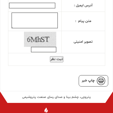
آدرس ایمیل :
متن پیام :
تصویر امنیتی
ثبت نظر
چاپ خبر
پتروچی، چشم بینا و صدای رسای صنعت پتروشیمی