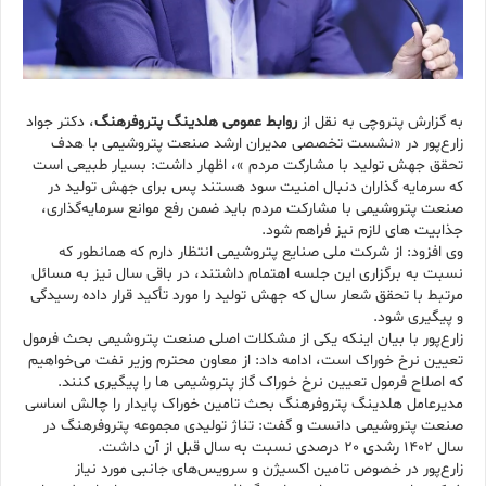
به گزارش پتروچی به نقل از
روابط عمومی هلدینگ پتروفرهنگ
، دکتر جواد
زارع‌پور در «نشست تخصصی مدیران ارشد صنعت پتروشیمی با هدف
تحقق جهش تولید با مشارکت مردم »، اظهار داشت: بسیار طبیعی است
که سرمایه گذاران دنبال امنیت سود هستند پس برای جهش تولید در
صنعت پتروشیمی با مشارکت مردم باید ضمن رفع موانع سرمایه‌گذاری،
جذابیت های لازم نیز فراهم شود.
وی افزود: از شرکت ملی صنایع پتروشیمی انتظار دارم که همانطور که
نسبت به برگزاری این جلسه اهتمام داشتند، در باقی سال نیز به مسائل
مرتبط با تحقق شعار سال که جهش تولید را مورد تأکید قرار داده رسیدگی
و پیگیری شود.
زارع‌پور با بیان اینکه یکی از مشکلات اصلی صنعت پتروشیمی بحث فرمول
تعیین نرخ خوراک است، ادامه داد: از معاون محترم وزیر نفت می‌خواهیم
که اصلاح فرمول تعیین نرخ خوراک گاز پتروشیمی ها را پیگیری کنند.
مدیرعامل هلدینگ پتروفرهنگ بحث تامین خوراک پایدار را چالش اساسی
صنعت پتروشیمی دانست و گفت: تناژ تولیدی مجموعه پتروفرهنگ در
سال 1402 رشدی 20 درصدی نسبت به سال قبل از آن داشت.
زارع‌پور در خصوص تامین اکسیژن و سرویس‌های جانبی مورد نیاز