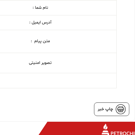
نام شما :
آدرس ایمیل :
متن پیام :
تصویر امنیتی
چاپ خبر