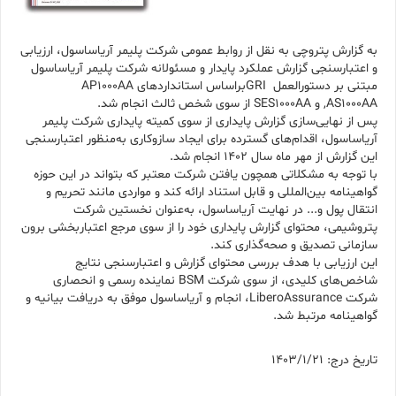
به گزارش پتروچی به نقل از روابط عمومی شرکت پلیمر آریاساسول، ارزیابی
و اعتبارسنجی گزارش عملکرد پایدار و مسئولانه شرکت پلیمر آریاساسول
مبتنی بر دستورالعمل GRIبراساس استانداردهای AP1000AA
,AS1000AA و SES1000AA از سوی شخص ثالث انجام شد.
پس از نهایی‌سازی گزارش پایداری از سوی کمیته پایداری شرکت پلیمر
آریاساسول، اقدام‌های گسترده برای ایجاد سازوکاری به‌منظور اعتبارسنجی
این گزارش از مهر ماه سال 1402 انجام شد.
با توجه به مشکلاتی همچون یافتن شرکت معتبر که بتواند در این حوزه
گواهینامه بین‌المللی و قابل استناد ارائه کند و مواردی مانند تحریم و
انتقال پول و... در نهایت آریاساسول، به‌عنوان نخستین شرکت
پتروشیمی، محتوای گزارش پایداری خود را از سوی مرجع اعتباربخشی برون
سازمانی تصدیق و صحه‌گذاری کند.
این ارزیابی با هدف بررسی محتوای گزارش و اعتبارسنجی نتایج
شاخص‌‌های کلیدی، از سوی شرکت BSM نماینده رسمی و انحصاری
شرکت LiberoAssurance، انجام و آریاساسول موفق به دریافت بیانیه و
گواهینامه مرتبط شد.
تاریخ درج: 1403/1/21