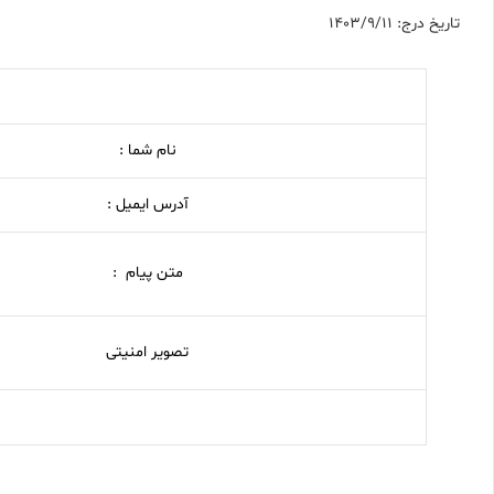
تاریخ درج: 1403/9/11
نام شما :
آدرس ایمیل :
متن پیام :
تصویر امنیتی