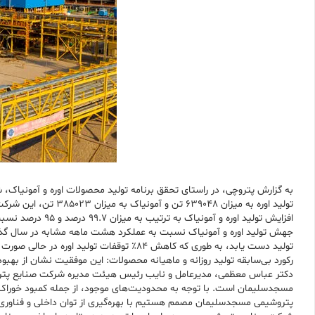
تولید اوره به میزان ٦٣٩٠٤٨ تن و آمونیاک به میزان ٣٨٥٠٢٣ تن، این شرکت توانست رکورد جدیدی را در تولید این محصولات به ثبت برساند.
افزایش تولید اوره و آمونیاک به ترتیب به میزان ۹۹.۷ درصد و ۹۵ درصد نسبت به برنامه: این دستاورد نشان از تلاش بی‌وقفه کارکنان و بهره‌وری بالای واحدهای تولیدی دارد.
جهش تولید اوره و آمونیاک نسبت به عملکرد هشت ماهه مشابه در سال گذ
تولید دست یابد، به طوری که کاهش ۸۴٪ توقفات تولید اوره در حالی صورت گرفته است که این مجتمع عظیم صنعتی با کمبود میزان خوراک گاز مکفی روبرو بوده است.
رکورد بی‌سابقه تولید روزانه و ماهیانه محصولات: این موفقیت نشان از بهبو
دکتر عباس معظمی، مدیرعامل و نایب رئیس هیئت مدیره شرکت صنایع پتر
مسجدسلیمان است. با توجه به محدودیت‌های موجود، از جمله کمبود خوراک گا
پتروشیمی مسجدسلیمان مصمم هستیم با بهره‌گیری از توان داخلی و فناوری‌