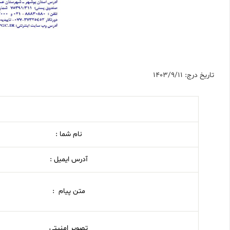
تاریخ درج: 1403/9/11
نام شما :
آدرس ایمیل :
متن پیام :
تصویر امنیتی