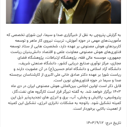
به گزارش پتروچی به نقل از خبرگزاری صدا و سیما، این شورای تخصصی که
مأموریت‌های مهمی در حوزه آموزش، تربیت نیروی کار ماهر و توسعه
کاربردهای هوش مصنوعی بر عهده دارد، شخصیت هایی از ستاد توسعه
فناوری‌های هوش مصنوعی معاونت علمی و اقتصاد دانش‌بنیان ریاست
جمهوری، موسسه عالی فقه، پژوهشگاه ارتباطات، پژوهشگاه فضای
مجازی، مرکز نوآوری صنایع دریایی کشور، دانشگاه صنعتی شریف،
دانشگاه آزاد اسلامی و دانشگاه امام حسین(ع) در آن عضویت دارند و
ریاست شورا بر عهده دکتر صادق خانی علی اکبری از کارشناسان برجسته
صدا و سیما در حوزه فناوری‌های نوین است.
قابل ذكر است اولین اجلاس بین‌المللی هوش مصنوعی ایران در دی ماه
1403 برگزار خواهد شد. به گفته تيرگر قرار است كارگروه هاى نفت،گاز،
پتروشيمى، پالايش و پخش، آب، برق و انرژى هاى تجديدپذير ذيل اين
كميته تشكيل شود. باتوجه به مشكلات ناترازى انرژى، تشكيل اين كميته
از اهميت بالايي برخوردار است.
تاریخ درج: 1403/9/12