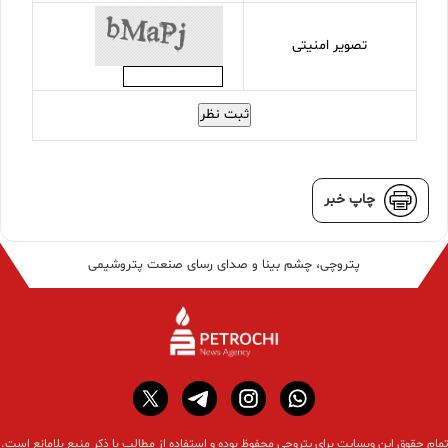
تصویر امنیتی
ثبت نظر
چاپ خبر
پتروچی، چشم بینا و صدای رسای صنعت پتروشیمی
تمام حقوق این وبسایت برای پتروچی محفوظ بوده و استفاده از مطالب با ذکر منبع بلامانع است.