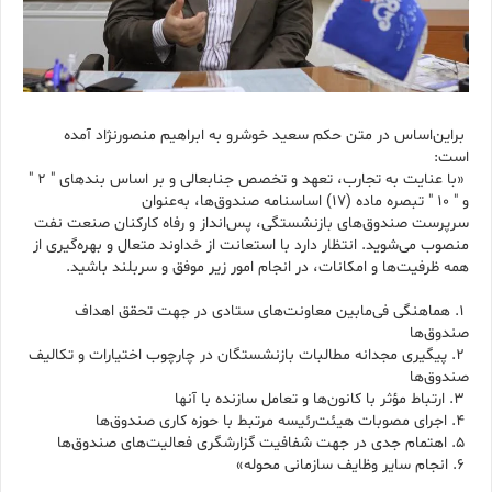
براین‌اساس در متن حکم سعید خوشرو به ابراهیم منصورنژاد آمده
است:
«با عنایت به تجارب، تعهد و تخصص جنابعالی و بر اساس بندهای " ۲ "
و " ۱۰ " تبصره ماده (۱۷) اساسنامه صندوق‌ها، به‌عنوان
سرپرست صندوق‌های بازنشستگی، پس‌انداز و رفاه کارکنان صنعت نفت
منصوب می‌شوید. انتظار دارد با استعانت از خداوند متعال و بهره‌گیری از
همه ظرفیت‌ها و امکانات، در انجام امور زیر موفق و سربلند باشید.
۱. هماهنگی فی‌مابین معاونت‌های ستادی در جهت تحقق اهداف
صندوق‌ها
۲. پیگیری مجدانه مطالبات بازنشستگان در چارچوب اختیارات و تکالیف
صندوق‌ها
۳. ارتباط مؤثر با کانون‌ها و تعامل سازنده با آنها
۴. اجرای مصوبات هیئت‌رئیسه مرتبط با حوزه کاری صندوق‌ها
۵. اهتمام جدی در جهت شفافیت گزارشگری فعالیت‌های صندوق‌ها
۶. انجام سایر وظایف سازمانی محوله»