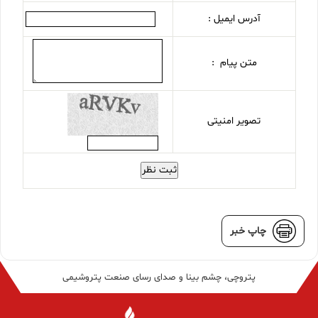
آدرس ایمیل :
متن پیام :
تصویر امنیتی
ثبت نظر
چاپ خبر
پتروچی، چشم بینا و صدای رسای صنعت پتروشیمی