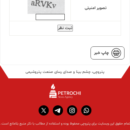
تصویر امنیتی
ثبت نظر
چاپ خبر
پتروچی، چشم بینا و صدای رسای صنعت پتروشیمی
تمام حقوق این وبسایت برای پتروچی محفوظ بوده و استفاده از مطالب با ذکر منبع بلامانع است.