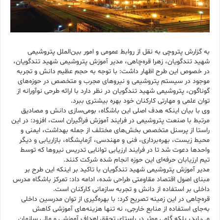
به گزارش پتروچی به نقل از روابط عمومی و امور بین‌الملل پتروشیمی
شهید تندگویان، زهرا قره‌چاهی، مدیر آموزش پتروشیمی شهید تندگویان،
در خصوص این طرح اظهار داشت: با توجه به حجم عظیم دانش و تجربه
موجود در سیستم پتروشیمی و نیروهای مجرب و متخصص در حوزه‌های
گوناگون، پتروشیمی شهید تندگویان در نظر دارد با ارائه طرحی نوآورانه از
توان علمی و مهارتی کارکنان خود بهره بیشتری ببرد.
وی با بیان اینکه هدف اصلی این باشگاه، بومی‌سازی دانش و مصادیق
مرتبط با صنعت پتروشیمی در فرایند آموزش فراگیران است، افزود: در این
راستا از پرسنل متخصص بخش‌های مختلف از جمله بهداشت، ایمنی و
محیط زیست، بهره‌برداری، فنی و مهندسی، آزمایشگاه، بازاریابی و دیگر
واحدها دعوت شد تا در فرایند ارزیابی توانایی تدریس نیروها که توسط
تیم ارزیابان حرفه‌ای این حوزه انجام شده شرکت کنند.
مدیر آموزش پتروشیمی شهید تندگویان با تاکید بر اینکه این طرح بر
مبنای اصول اقتصاد مقاومتی طراحی شده، ادامه داد: تمرکز باشگاه مدرس
داخلی بر استفاده از دانش و تجربه سازمانی کارکنان است.
قره‌چاهی در این زمینه تصریح کرد: با بهره‌گیری از توان مدرسین داخلی
به‌جای استفاده از منابع خارجی، نه تنها هزینه‌های آموزشی کاهش
می‌یابد، بلکه گامی موثر در راستای تحقق اهداف آموزشی و مالی سازمان