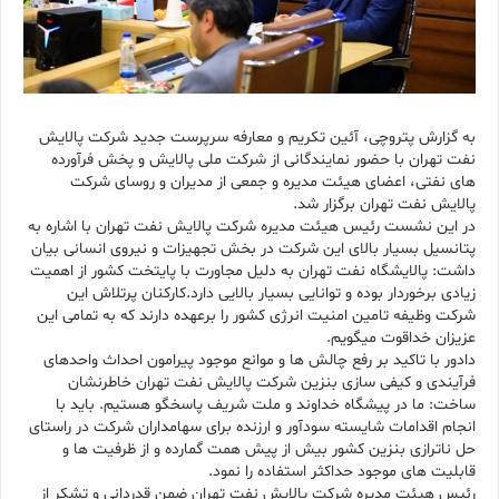
به گزارش پتروچی، آئین تکریم و معارفه سرپرست جدید شرکت پالایش
نفت تهران با حضور نمایندگانی از شرکت ملی پالایش و پخش فرآورده
های نفتی، اعضای هیئت مدیره و جمعی از مدیران و روسای شرکت
پالایش نفت تهران برگزار شد.
در این نشست رئیس هیئت مدیره شرکت پالایش نفت تهران با اشاره به
پتانسیل بسیار بالای این شرکت در بخش تجهیزات و نیروی انسانی بیان
داشت: پالایشگاه نفت تهران به دلیل مجاورت با پایتخت کشور از اهمیت
زیادی برخوردار بوده و توانایی بسیار بالایی دارد.کارکنان پرتلاش این
شرکت وظیفه تامین امنیت انرژی کشور را برعهده دارند که به تمامی این
عزیزان خداقوت میگویم.
دادور با تاکید بر رفع چالش ها و موانع موجود پیرامون احداث واحدهای
فرآیندی و کیفی سازی بنزین شرکت پالایش نفت تهران خاطرنشان
ساخت: ما در پیشگاه خداوند و ملت شریف پاسخگو هستیم. باید با
انجام اقدامات شایسته سودآور و ارزنده برای سهامداران شرکت در راستای
حل ناترازی بنزین کشور بیش از پیش همت گمارده و از ظرفیت ها و
قابلیت های موجود حداکثر استفاده را نمود.
رئیس هیئت مدیره شرکت پالایش نفت تهران ضمن قدردانی و تشکر از