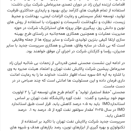
اقدامات ارزنده ایران زاد در دوران تصدی مدیرعاملی شرکت بیان داشت:
استفاده از تمام ظرفیت های کارآمد برای بهبود و پایداری حداکثری ظرفیت
تولید، توسعه تفکر سیستمی و رعایت الزامات ایمنی، بهداشت و محیط
زیست، نظارت و نگهداشت تأسیسات و تجهیزات با استفاده از روش های
نوین و دانش روز، پیگیری مؤثر پروژه های استراتژیک شرکت در حوزه
مدیریت عملیات و همچنین همکاری همه‌جانبه در راستای طرح بهینه
سازی ارتقا کیفی بنزین تولیدی شرکت و سایر پروژه ها از جمله وظایفی
است که بی شک در سایه وفاق، همدلی و همکاری سرپرست جدید با سایر
مدیران، رؤسا و کارکنان شرکت در اجرای آن موفق خواهند بود.
در ادامه این نشست محسنی ضمن قدردانی از زحمات بی شائبه ایران زاد
مدیرعامل پیشین شرکت پالایش نفت تهران و اعتماد هیئت مدیره به وی
با اشاره به آیه 58 سوره نساء اظهار داشت: خداوند ما را به رعایت امانت
داری فرمان داده و این مسئولیت ها امانتی است که چند صباحی در در
دست ماست.
محسنی "حفظ استمرار تولید" و "اتمام طرح های توسعه ای" را 2 اولویت
مهم خود برشمرد و گفت: نفت کوره پالایشگاه نفت تهران بر اساس
استانداردIMO باید به 0.5 درصد کاهش یابد. قرار است طبق استاندارد
IMO در سال ۲۰۲۵ 'مقدار سولفور نفت کوره از 5. درصد به 1. درصد
کاهش یابد.
سرپرست جدید شرکت پالایش نفت تهران با تاکید بر استفاده از
تکنولوژی و بهره گیری از ابزارهای نوین، رصد بازارهای هدف و شیوه های