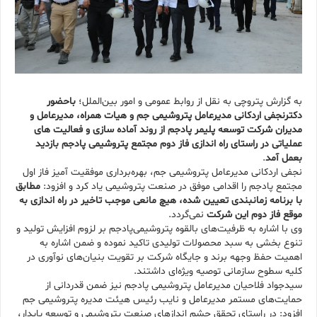
به گزارش پتروچی به نقل از روابط عمومی و امور بین‌الملل؛
باحضور
دکترنجفی اردکانی مدیرعامل پتروشیمی جم و هیات همراه، مدیرعامل و
مدیران شرکت توسعه پلیمر پادجم از روند آماده سازی و فعالیت های
عملیاتی در راستای راه اندازی فاز دوم مجتمع پتروشیمی پادجم بازدید
بعمل آمد
.
نجفی اردکانی مدیرعامل پتروشیمی جم، بهره‌برداری موفقیت آمیز فاز اول
مجتمع پادجم را اقدامی موفق در صنعت پتروشیمی یاد کرد و افزود:
مطابق
با برنامه زمانبندی تعیین شده، هیچ مانعی موجب تاخیر در راه اندازی به
موقع فاز دوم این شرکت
نمی‌گردد‌.
وی با اشاره به ظرفیت‌های بالقوه پتروشیمی‌پادجم بر لزوم افزایش تولید و
تنوع بخشی به سبد محصولات تولیدی تاکید نموده و ضمن اشاره به
اهمیت حفظ وجهه برند و جایگاه شرکت بر تقویت بنیان‌های نوآوری در
کلیه سطوح سازمانی توصیه ویژه‌ای داشتند.
سیدجواد فلاحیان مدیرعامل پتروشیمی پادجم نیز ضمن قدردانی از
حمایت‌های مستمر مدیرعامل‌ و نایب رئیس هیئت مدیره پتروشیمی جم
افزود: در راستای تحقق چشم اندازهای صنعت پتروشیمی و توسعه پایدار،