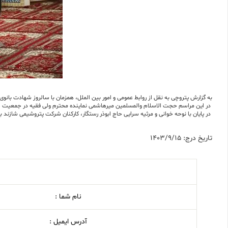
به گزارش پتروچی به نقل از روابط عمومی و امور بین الملل، همزمان با سالروز شهادت بانوی دو عالم حضرت فاطمه زهرا(س)، مراسمی روز چهارشنبه
در این مراسم حجت الاسلام والمسلمین میرهاشمی نماینده محترم ولی فقیه در جمعیت ه
در پایان با نوحه خوانی و مرثیه سرایی حاج ابوذر رستگار، کارکنان شرکت پتروشیمی شازند به
تاریخ درج: 1403/9/15
نام شما :
آدرس ایمیل :