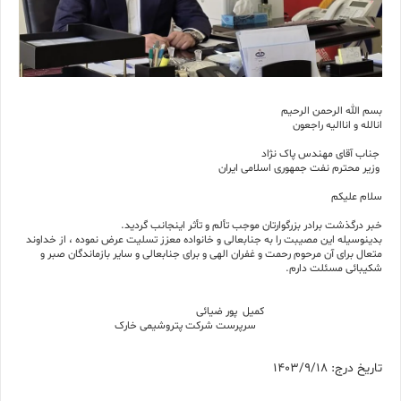
بسم الله الرحمن الرحیم
انالله و اناالیه راجعون
جناب آقای مهندس پاک نژاد
وزیر محترم نفت جمهوری اسلامی ایران
سلام علیکم
خبر درگذشت برادر بزرگوارتان موجب تألم و تأثر اینجانب گردید.
بدینوسیله این مصیبت را به جنابعالی و خانواده معزز تسلیت عرض نموده ، از خداوند
متعال برای آن مرحوم رحمت و غفران الهی و برای جنابعالی و سایر بازماندگان صبر و
شکیبائی مسئلت دارم.
کمیل پور ضیائی
سرپرست شرکت پتروشیمی خارک
تاریخ درج: 1403/9/18