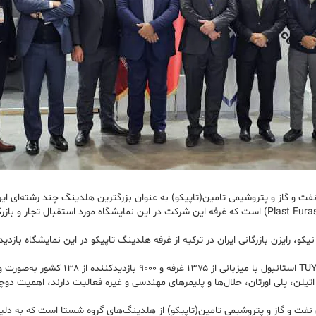
 نفت و گاز و پتروشیمی تامین(تاپیکو) به عنوان بزرگترین هلدینگ چند رشته‌ای ا
از جمله شرکت‌های حاضر در نمایشگاه پلاستیک و صنایع وابسته اوراسیا (Plast Eurasia) است که غرفه این شرکت در این
و، رایزن بازرگانی ایران در ترکیه از غرفه هلدینگ تاپیکو در این نمایشگاه بازدید
یادآور می‌شود، نمایشگاه امسال از ۱۶ تا ۱۹ آذ
یلن، پلی اورتان، حلال‌ها و پلیمرهای مهندسی و غیره فعالیت دارند، اهمیت دوچن
نفت و گاز و پتروشیمی تامین(تاپیکو) از هلدینگ‌های گروه شستا است که به دلیل