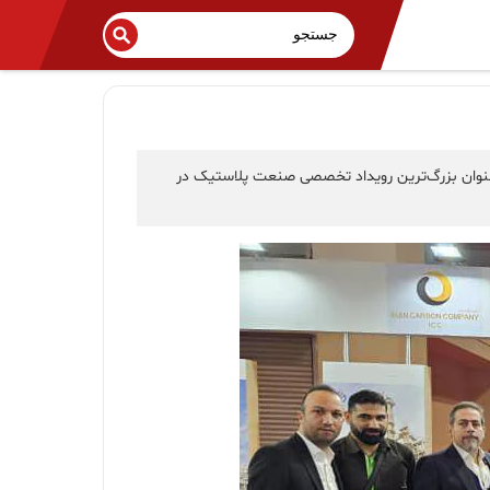
 در مرکز نمایشگاهی TUYAP استانبول مورد استقبال بازدیدکنندگان نمایشگاه پلاستیک و صنایع وابسته اوراسیا (Plast Eurasia) به عنوان بزرگ‌ترین رویداد تخصصی صنعت پلاستیک در