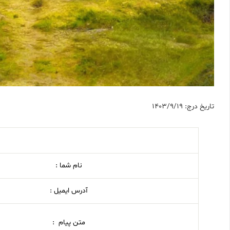
تاریخ درج: 1403/9/19
نام شما :
آدرس ایمیل :
متن پیام :