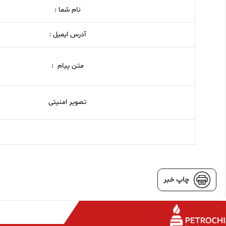
نام شما :
آدرس ایمیل :
متن پیام :
تصویر امنیتی
چاپ خبر