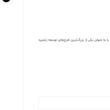
ال اتان، تولید متانول، ASU و RO) در حال فعالیت است، فاز دوم خود را به عنوان یکی از بزرگ‌ترین طرح‌های توسعه زنجیره