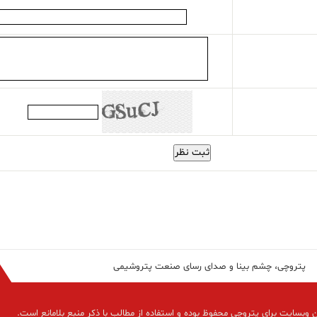
ثبت نظر
پتروچی، چشم بینا و صدای رسای صنعت پتروشیمی
 وبسایت برای پتروچی محفوظ بوده و استفاده از مطالب با ذکر منبع بلامانع است.