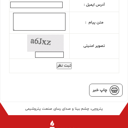
آدرس ایمیل :
متن پیام :
تصویر امنیتی
ثبت نظر
چاپ خبر
پتروچی، چشم بینا و صدای رسای صنعت پتروشیمی