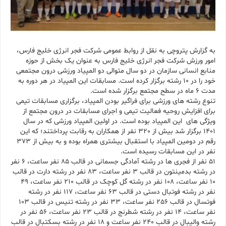
به گزارش پتروچی به نقل از روابط عمومی شرکت فجر انرژی خلیج فارس،
امور ورزش شرکت فجر انرژی خلیج فارس به عنوان یک بخش از حوزه
منابع انسانی سازمان در دو سال متوالی دو المپیاد ورزشی درون مجتمعی
خود را در 10 رشته برگزار کرده است. مسابقات این المپیاد در هر دوره به
مدت 6 ماه در سطح مجتمع برگزار شده است.
تنوع رشته های ورزشی برای فراگیر بودن المپیاد، برگزاری مسابقات تیمی
برای افزایش روحیه فعالیت تیمی و اجرای مسابقات در درون مجتمع از
ویژگی های این المپیاد بوده است. در اولین المپیاد ورزشی که در سال
1401 برگزار شد بیش از 320 نفر از همکاران به رقابت پرداختند؛ که این
رقم در دومین المپیاد با استقبال بیشتری همراه بوده و به بیش از 373
نفر در این مسابقات رسیده است.
51 نفر از فجری ها در رشته آمادگی جسمانی در قالب 85 نفر ساعت، 6 نفر
در رشته بدمینتون در قالب 3 نفر ساعت، 83 نفر در رشته دارت در قالب
10 نفر ساعت، 108 نفر در رشته گل کوچک در قالب 210 نفر ساعت، 49
نفر در رشته فوتبال دستی در قالب 63 نفر ساعت، 117 نفر در رشته
فوتسال در قالب 256 نفر ساعت، 33 نفر در رشته تنیس در قالب 103
نفر ساعت، 14 نفر در رشته شطرنج در قالب 23 نفر ساعت، 56 نفر در
رشته والیبال در قالب 240 نفر ساعت و 18 نفر در رشته بسکتبال در قالب