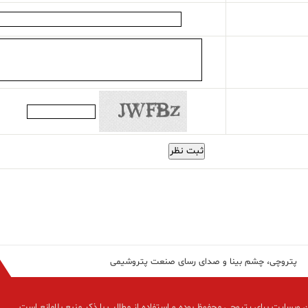
ثبت نظر
پتروچی، چشم بینا و صدای رسای صنعت پتروشیمی
 وبسایت برای پتروچی محفوظ بوده و استفاده از مطالب با ذکر منبع بلامانع است.