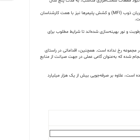
را دارد، گفت: این دستگاه، که به دلیل تحریم‌ها و نبود قطعات سخت‌افزاری مناسب، به مدت پنج سال
مهندس نوروزی‌خواه در ادامه افزود: تجهیزات دیگری شامل دستگاه‌های اندازه‌گیری گوگرد، رطوبت گازها، جذب اتمی، تزریق پلیمری، شاخص برمین، شاخص جریان ذوب (MFI) و کشش پلیمرها نیز با همت کارشناسان
للی ISO 17025 است. در این فرآیند، پارامترهایی نظیر دما، رطوبت و نور بهینه‌سازی شده‌اند تا شرایط مطلوب برای
در مجموعه رخ نداده است. همچنین، اقداماتی در راستای
جام شده که به‌عنوان گامی عملی در جهت صیانت از منابع
ه است، علاوه بر صرفه‌جویی بیش از یک هزار میلیارد