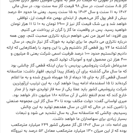
میخریم در صورتی که قیمت گاز قطر به عنوان سومین کشور دارای مخازن
گاز 8.5 سنت است، در سال 98 قیمت گاز سه سنت بود، در سال مالی
1402 به 11 سنت و سال 1403 به 15 سنت رسید. یعنی ما حدود 50 درصد
بیش از قطر پول گاز می‌دهیم. از ابتدای بهمن ماه قیمت ارز، توافقی
خواهد شد و بی شک قیمت گاز نیز از 6900 تومان به 10 تا 11 هزار تومان
خواهید رسید. پس در واقعیت ما گاز را گران تر پرداخت می کنیم.
وی افزود: اما امروز من نمی خواهم درباره ناترازی صحبت کنم، چون همه
درباره ناترازی می دانیم. ما برای تولید به خوراک گاز نیاز داریم، در سال
گذشته ما 74 روز قطعی گاز داشتیم ولی با این وجود با راهکارهایی که ارائه
دادیم توانستیم حدود 100 درصد ظرفیت اسمی شرکت یعنی 5 میلیون و
400 هزار تن محصول اوره و آمونیاک تولید کنیم.
مدیرعامل شرکت پتروشیمی پردیس با بیان اینکه قطعی گاز چالشی بود
که ما سال مالی گذشته برای آن راهکار پیدا کردیم، اظهار داشت: متاسفانه
امسال قطعی گاز به جای 15 دیماه از 15 مهرماه شروع شده و به ما اعلام
کرده‌اند تا 15 اسفندماه ادامه پیدا خواهد کرد، به این ترتیب ارزآورترین
شرکت پتروشیمی کشور باید عملا یکی از سه فاز تولیدی خود را از مدار
خارج کند که عدم النفع ناشی از آن سالانه 180 میلیون دلار خواهد بود.
میری لواسانی گفت: دولت مکلف بوده تا 30 سال گاز این مجموعه صنعتی
را تامین کند در حالی که الان در سال هفدهم تولید به این چالش
رسیدیم، چالشی که متاسفانه سال به سال تشدید می شود و تبعات
بسیار زیادی برای سهامداران ما خواهد داشت.
وی ادامه داد: در سال 1402 کل گاز مصرفی کشور 249 میلیارد مترمکعب
بوده که از این میزان 130 میلیارد مترمکعب معادل 52 درصد به نیروگاه