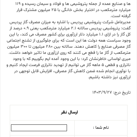
ها و صنایع عمده از جمله پتروشیمی ها و فولاد و سیمان رسیده و 119
میلیارد مترمکعب در اختیار بخش خانگی با 25 میلیون مشترک قرار
گرفته است.
مدیرعامل شرکت پتروشیمی پردیس با اشاره به میزان مصرف گاز پردیس
گفت: پتروشیمی پردیس سالانه 2.1 میلیارد مترمکعب یعنی 0.9 درصد از
کل گاز را در ازای 1.1 میلیارد دلار ارزآوری برای کشور مصرف می کند، با این
وجود سیاست همه دولت ها این است که برای جلوگیری از تشنج اجتماعی
گاز مصرفی صنایع را کاهش دهند. سالانه بین 280 میلیون تا 300 میلیون
مترمکعب از گاز ما را قطع می کنند که روی ارزآوری ما تاثیر خواهد داشت.
میری لواسانی خاطرنشان کرد: با این وجود آمده ایم بگوییم که با وجود
ناترازی و قطعی 5 ماهه گاز می توانیم از تهدید ناترازی فرصت ایجاد کنیم و
با نوآوری انجام شده ضمن کاهش گاز مصرفی، افزایش قابل توجهی در
ارزآوری نیز داشته باشیم.
تاریخ درج: 1403/9/27
ارسال نظر
نام شما :