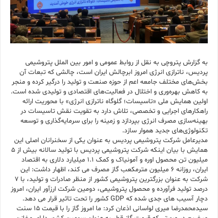
به گزارش پتروچی به نقل از روابط عمومی و امور بین الملل پتروشیمی
پردیس، ناترازی انرژی امروز ابرچالش ایران است، چالشی که تبعات آن
بخش‌های مختلف جامعه اعم از حوزه صنعت و تولید را درگیر کرده و منجر
به کاهش بهره‌وری و اختلال در فعالیت‌های اقتصادی و تولیدی شده است.
اولین همایش ملی «تاسیسات؛ گلوگاه ناترازی انرژی» با محوریت ارائه
راهکارهای اجرایی و تخصصی، تلاش دارد به تقویت نقش تاسیسات در
بهینه‌سازی مصرف انرژی بپردازد و زمینه را برای سرمایه‌گذاری و توسعه
تکنولوژی‌های جدید هموار سازد.
مدیرعامل شرکت پتروشیمی پردیس به عنوان یکی از سخنرانان اصلی این
همایش با بیان اینکه شرکت پتروشیمی پردیس با تولید سالانه بیش از 5
میلیون تن محصول اوره و آمونیاک و کمک 1.1 میلیارد دلاری به اقتصاد
ایران، روزانه 6 میلیون مترمکعب گاز مصرف می کند، اظهار داشت: این
شرکت به عنوان بزرگترین پتروشیمی کشور از منظر صادرات و تولید، با 7
درصد تولید فرآورده و محصول پتروشیمی، دومین شرکت ارزآور ایران، امروز
دچار آسیب های جدی شده که GDP کشور را تحت تاثیر قرار می دهد.
سیدمحمدرضا میری لواسانی اذعان کرد: ما امروز گاز را با قیمت 15 سنت